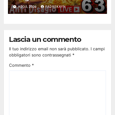
Antidisagio 63
AGO 5, 2026
PADREKAYN
Lascia un commento
Il tuo indirizzo email non sarà pubblicato.
I campi
obbligatori sono contrassegnati
*
Commento
*