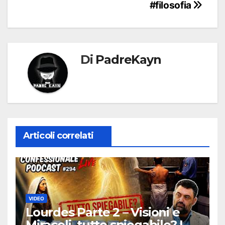
#filosofia
Di
PadreKayn
Articoli correlati
VIDEO
Lourdes Parte 2 – Visioni e
Miracoli, tutto spiegabile? |