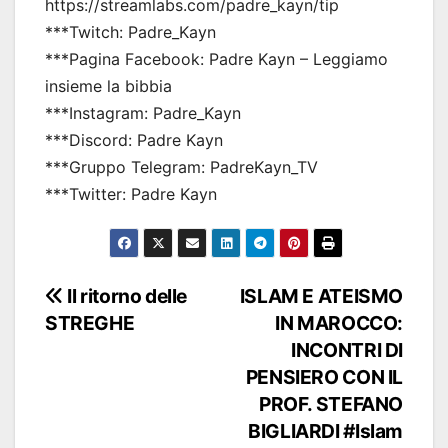
https://streamlabs.com/padre_kayn/tip
***Twitch: Padre_Kayn
***Pagina Facebook: Padre Kayn – Leggiamo
insieme la bibbia
***Instagram: Padre_Kayn
***Discord: Padre Kayn
***Gruppo Telegram: PadreKayn_TV
***Twitter: Padre Kayn
Navigazione
Il ritorno delle
ISLAM E ATEISMO
STREGHE
IN MAROCCO:
articoli
INCONTRI DI
PENSIERO CON IL
PROF. STEFANO
BIGLIARDI #Islam