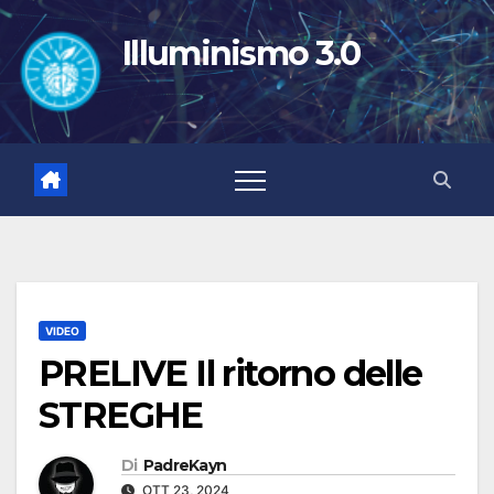
Salta
al
Illuminismo 3.0
contenuto
VIDEO
PRELIVE Il ritorno delle
STREGHE
Di
PadreKayn
OTT 23, 2024