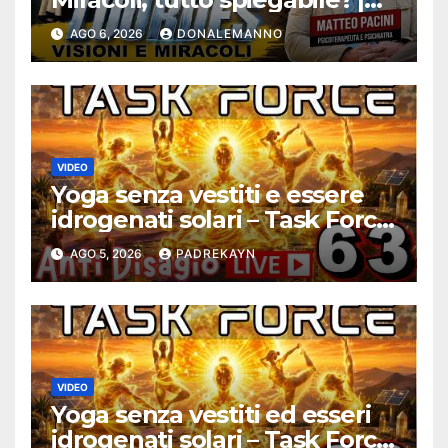
Debunking |
AGO 6, 2026
DONALEMANNO
#ConfessionalePodcast 294
VIDEO
Yoga senza vestiti e essere
idrogenati solari – Task Force
Antidisagio ep. 63
AGO 5, 2026
PADREKAYN
VIDEO
Yoga senza vestiti ed esseri
idrogenati solari – Task Force