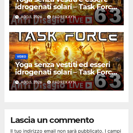
idrogenati solari – Task Force
Antidisagio ep. 63
AGO 5, 2026
PADREKAYN
VIDEO
Yoga senza vestiti ed esseri
idrogenati solari – Task Force
Antidisagio 63
AGO 5, 2026
PADREKAYN
Lascia un commento
Il tuo indirizzo email non sarà pubblicato.
I campi