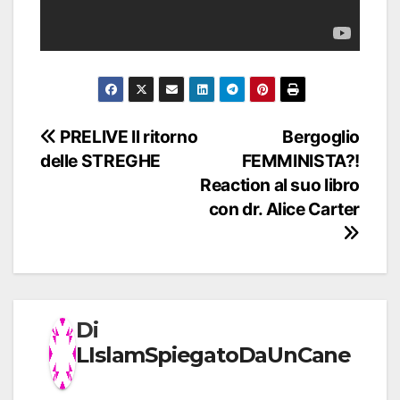
Navigazione
PRELIVE Il ritorno
Bergoglio
delle STREGHE
FEMMINISTA?!
articoli
Reaction al suo libro
con dr. Alice Carter
Di
LIslamSpiegatoDaUnCane