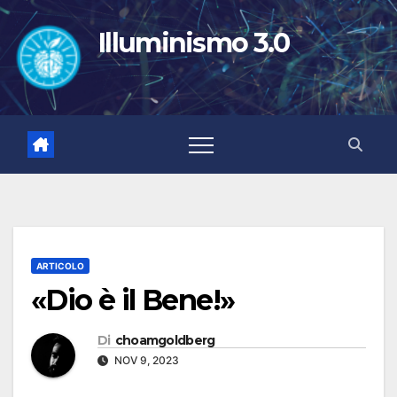
Salta
al
Illuminismo 3.0
contenuto
ARTICOLO
«Dio è il Bene!»
Di
choamgoldberg
NOV 9, 2023