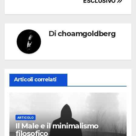
ESCLUSIVO
Di
choamgoldberg
Articoli correlati
ARTICOLO
Il Male e il minimalismo
filosofico