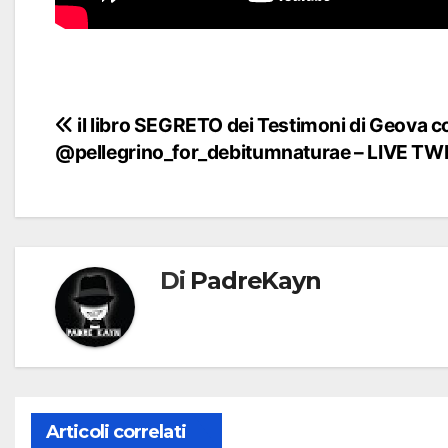
Navigazione
il libro SEGRETO dei Testimoni di Geova c
@pellegrino_for_debitumnaturae – LIVE TW
articoli
Di
PadreKayn
Articoli correlati