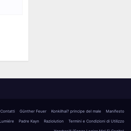
Contatti
Günther Feuer
Konkilhai? principe del male
Manifesto
 Lumiére
Padre Kayn
Raziolution
Termini e Condizioni di Utilizzo