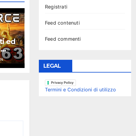
Registrati
Feed contenuti
Feed commenti
ti ed
i
ce
YN
LEGAL
Privacy Policy
Termini e Condizioni di utilizzo