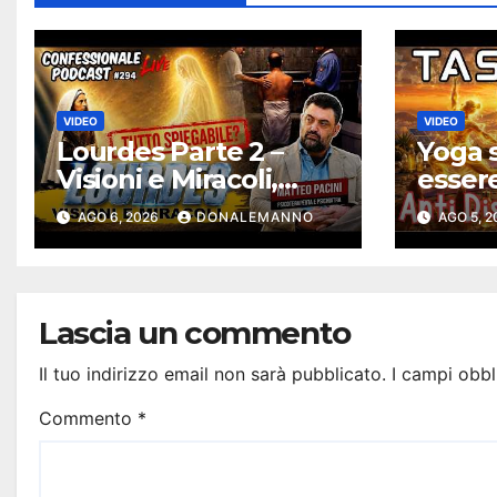
VIDEO
VIDEO
Lourdes Parte 2 –
Yoga s
Visioni e Miracoli,
esser
tutto spiegabile? |
solari
AGO 6, 2026
DONALEMANNO
AGO 5, 
Debunking |
Antidi
#ConfessionalePodc
ast 294
Lascia un commento
Il tuo indirizzo email non sarà pubblicato.
I campi obbl
Commento
*