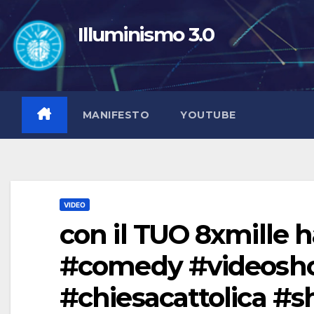
Salta
al
Illuminismo 3.0
contenuto
MANIFESTO
YOUTUBE
VIDEO
con il TUO 8xmille h
#comedy #videoshor
#chiesacattolica #s