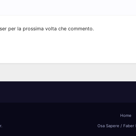
wser per la prossima volta che commento.
Home
r
.
Osa Sapere / Faber