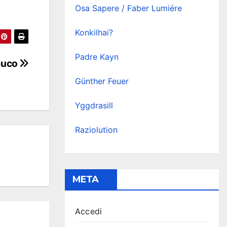
Osa Sapere / Faber Lumiére
Konkilhai?
Padre Kayn
 buco
Günther Feuer
Yggdrasill
Raziolution
META
Accedi