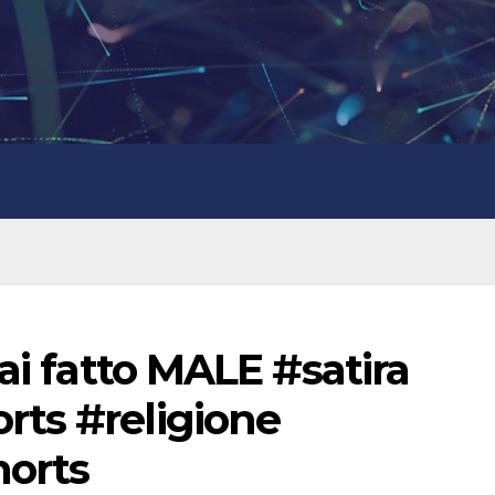
ai fatto MALE #satira
ts #religione
horts