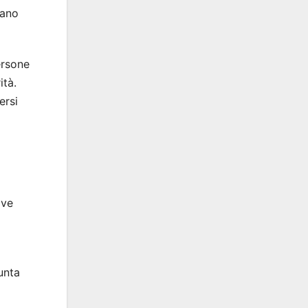
tano
ersone
ità.
ersi
ove
unta