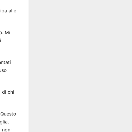
ipa alle
a. Mi
i
entati
’uso
 di chi
. Questo
glia.
a non-