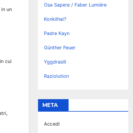
Osa Sapere / Faber Lumiére
 in un
Konkilhai?
Padre Kayn
Günther Feuer
in cui
Yggdrasill
Raziolution
META
tri,
Accedi