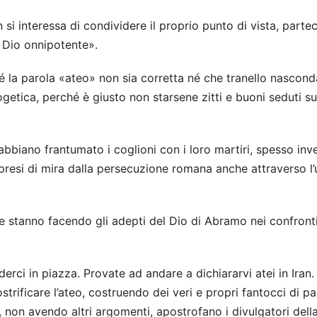
 si interessa di condividere il proprio punto di vista, partec
a Dio onnipotente».
é la parola «ateo» non sia corretta né che tranello nascond
getica, perché è giusto non starsene zitti e buoni seduti su
 abbiano frantumato i coglioni con i loro martiri, spesso inv
 presi di mira dalla persecuzione romana anche attraverso l
 stanno facendo gli adepti del Dio di Abramo nei confronti
rci in piazza. Provate ad andare a dichiararvi atei in Iran
strificare l’ateo, costruendo dei veri e propri fantocci di pa
 non avendo altri argomenti, apostrofano i divulgatori dell