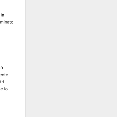
 la
liminato
uò
mente
tri
he lo