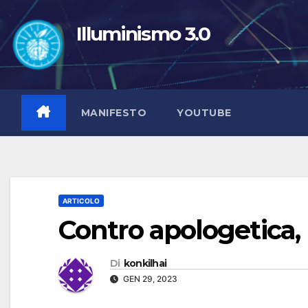
Salta
al
Illuminismo 3.0
contenuto
MANIFESTO
YOUTUBE
ARTICOLO
Contro apologetica,
Di
konkilhai
GEN 29, 2023