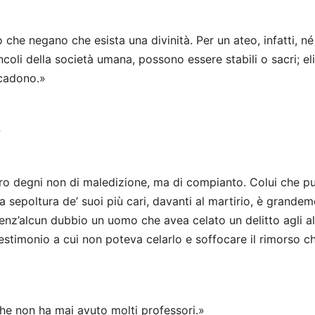
he negano che esista una divinità. Per un ateo, infatti, né
incoli della società umana, possono essere stabili o sacri; e
 cadono.»
»
ero degni non di maledizione, ma di compianto. Colui che p
a sepoltura de’ suoi più cari, davanti al martirio, è grande
enz’alcun dubbio un uomo che avea celato un delitto agli al
testimonio a cui non poteva celarlo e soffocare il rimorso c
che non ha mai avuto molti professori.»