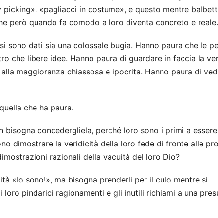
ry picking», «pagliacci in costume», e questo mentre balbet
che però quando fa comodo a loro diventa concreto e reale.
 si sono dati sia una colossale bugia. Hanno paura che le p
altro che libere idee. Hanno paura di guardare in faccia la ver
 alla maggioranza chiassosa e ipocrita. Hanno paura di ved
quella che ha paura.
n bisogna concedergliela, perché loro sono i primi a essere
 dimostrare la veridicità della loro fede di fronte alle pr
dimostrazioni razionali della vacuità del loro Dio?
tà «Io sono!», ma bisogna prenderli per il culo mentre si
loro pindarici ragionamenti e gli inutili richiami a una pres