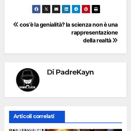
Navigazione
cos’è la genialità?
la scienza non è una
rappresentazione
articoli
della realtà
Di
PadreKayn
Articoli correlati