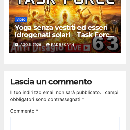
VIDEO
Yoga senza vestiti ed esseri
idrogenati solari – Task Force
Antidisagio 63
AGO 5, 2026
PADREKAYN
Lascia un commento
Il tuo indirizzo email non sarà pubblicato.
I campi
obbligatori sono contrassegnati
*
Commento
*