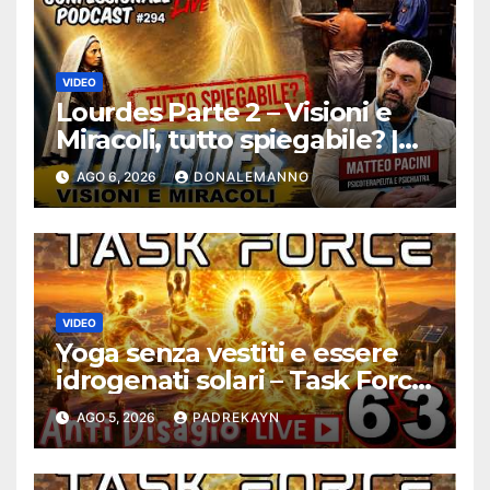
VIDEO
Lourdes Parte 2 – Visioni e
Miracoli, tutto spiegabile? |
Debunking |
AGO 6, 2026
DONALEMANNO
#ConfessionalePodcast 294
VIDEO
Yoga senza vestiti e essere
idrogenati solari – Task Force
Antidisagio ep. 63
AGO 5, 2026
PADREKAYN