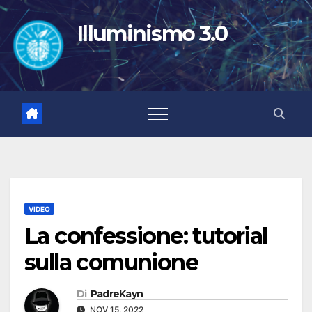
Salta
al
Illuminismo 3.0
contenuto
VIDEO
La confessione: tutorial
sulla comunione
Di
PadreKayn
NOV 15, 2022