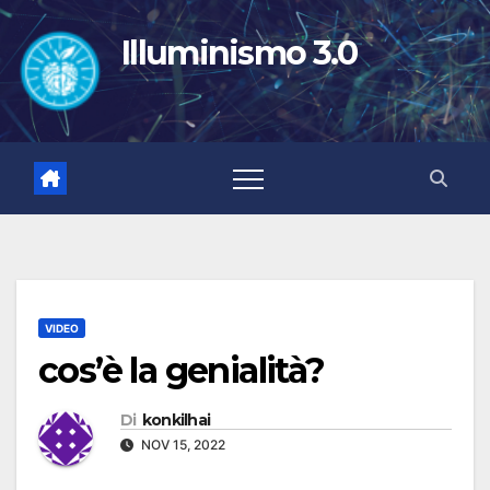
Salta
al
Illuminismo 3.0
contenuto
VIDEO
cos’è la genialità?
Di
konkilhai
NOV 15, 2022