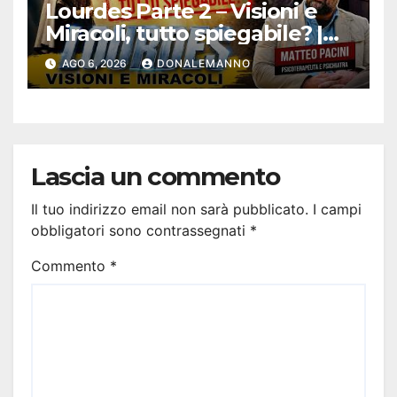
Lourdes Parte 2 – Visioni e
Miracoli, tutto spiegabile? |
Debunking |
AGO 6, 2026
DONALEMANNO
#ConfessionalePodcast 294
Lascia un commento
Il tuo indirizzo email non sarà pubblicato.
I campi
obbligatori sono contrassegnati
*
Commento
*