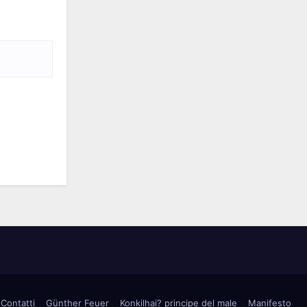
Contatti
Günther Feuer
Konkilhai? principe del male
Manifesto