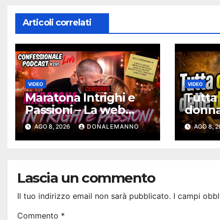
Articoli correlati
VIDEO
VIDEO
Maratona Intrighi e
Tutta 
Passioni – La web
donna 
serie più intrigante
– Cron
AGO 8, 2026
DONALEMANNO
AGO 8, 
d’Italia |
Bibbi
#ConfessionalePodc
ast 295
Lascia un commento
Il tuo indirizzo email non sarà pubblicato.
I campi obbl
Commento
*