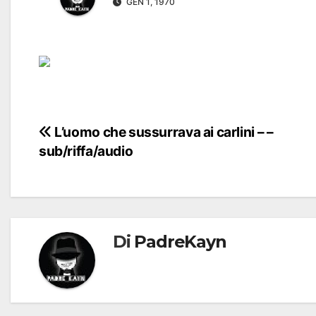
GEN 1, 1970
Navigazione
L’uomo che sussurrava ai carlini – –
sub/riffa/audio
articoli
Di
PadreKayn