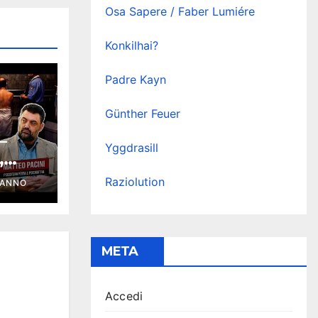
Osa Sapere / Faber Lumiére
Konkilhai?
Padre Kayn
Günther Feuer
–
Yggdrasill
,
 |
Raziolution
ANNO
Podc
META
Accedi