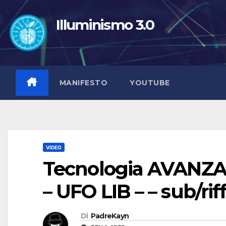
Salta
al
Illuminismo 3.0
contenuto
MANIFESTO
YOUTUBE
VIDEO
Tecnologia AVANZAT
– UFO LIB – – sub/rif
Di
PadreKayn