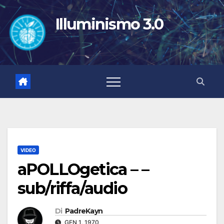
Salta
al
Illuminismo 3.0
contenuto
VIDEO
aPOLLOgetica – –
sub/riffa/audio
Di
PadreKayn
GEN 1, 1970