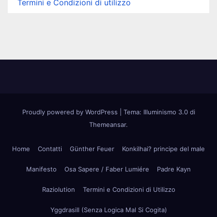
Termini e Condizioni di utilizzo
Proudly powered by WordPress
|
Tema: Illuminismo 3.0 di
Themeansar
.
Home
Contatti
Günther Feuer
Konkilhai? principe del male
Manifesto
Osa Sapere / Faber Lumiére
Padre Kayn
Raziolution
Termini e Condizioni di Utilizzo
Yggdrasill (Senza Logica Mal Si Cogita)