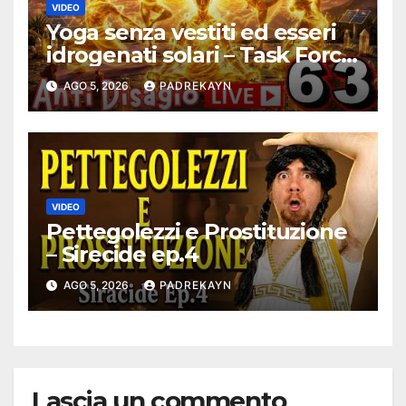
VIDEO
Yoga senza vestiti ed esseri
idrogenati solari – Task Force
Antidisagio 63
AGO 5, 2026
PADREKAYN
VIDEO
Pettegolezzi e Prostituzione
– Sirecide ep.4
AGO 5, 2026
PADREKAYN
Lascia un commento