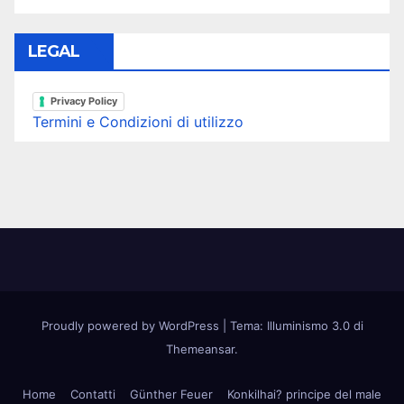
LEGAL
Privacy Policy
Termini e Condizioni di utilizzo
Proudly powered by WordPress
|
Tema: Illuminismo 3.0 di
Themeansar
.
Home
Contatti
Günther Feuer
Konkilhai? principe del male