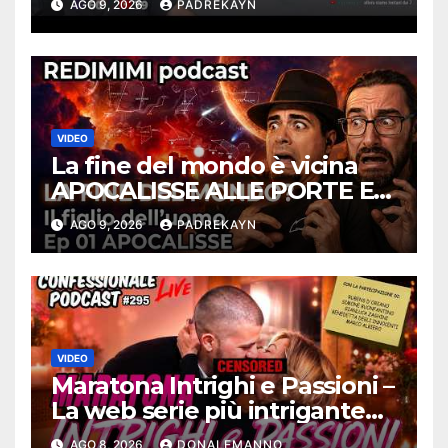
AGO 9, 2026
PADREKAYN
VIDEO
La fine del mondo è vicina
APOCALISSE ALLE PORTE Ep
01 – Redimimi Podcast
AGO 9, 2026
PADREKAYN
RELOADED
VIDEO
Maratona Intrighi e Passioni –
La web serie più intrigante
d’Italia |
AGO 8, 2026
DONALEMANNO