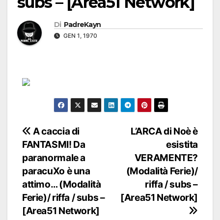
subs – [Area51 Network]
Di
PadreKayn
GEN 1, 1970
Navigazione
A caccia di
L’ARCA di Noè è
FANTASMI! Da
esistita
articoli
paranormale a
VERAMENTE?
paracuXo è una
(Modalità Ferie)/
attimo… (Modalità
riffa / subs –
Ferie)/ riffa / subs –
[Area51 Network]
[Area51 Network]