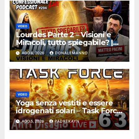
VIDEO
Lourdes Parte 2 – Visioni e
Miracoli, tutto spiegabile? |
Debunking |
AGO 6, 2026
DONALEMANNO
#ConfessionalePodcast 294
VIDEO
Yoga senza vestiti e essere
idrogenati solari – Task Force
Antidisagio ep. 63
AGO 5, 2026
PADREKAYN