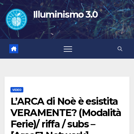
Salta
al
Illuminismo 3.0
contenuto
VIDEO
L’ARCA di Noè è esistita
VERAMENTE? (Modalità
Ferie)/ riffa / subs –