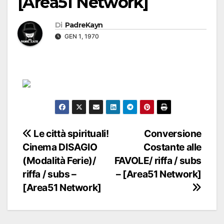
[Area51 Network]
Di
PadreKayn
GEN 1, 1970
Navigazione
Le città spirituali!
Conversione
Cinema DISAGIO
Costante alle
articoli
(Modalità Ferie)/
FAVOLE/ riffa / subs
riffa / subs –
– [Area51 Network]
[Area51 Network]