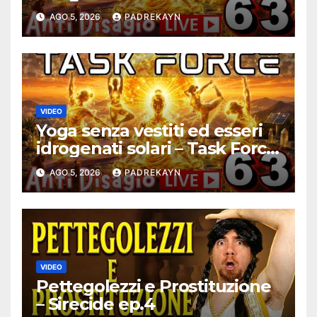
Antidisagio ep. 63
AGO 5, 2026
PADREKAYN
VIDEO
Yoga senza vestiti ed esseri
idrogenati solari – Task Force
Antidisagio 63
AGO 5, 2026
PADREKAYN
VIDEO
Pettegolezzi e Prostituzione
– Sirecide ep.4