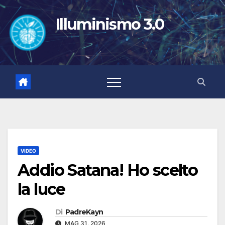
Salta
al
Illuminismo 3.0
contenuto
VIDEO
Addio Satana! Ho scelto
la luce
Di
PadreKayn
MAG 31, 2026