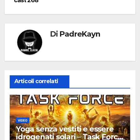
cast 268
Di
PadreKayn
Articoli correlati
VIDEO
Yoga senza vestiti e essere
idrogenati solari – Task Force