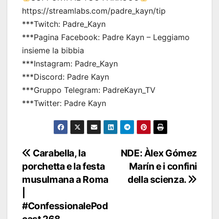
https://streamlabs.com/padre_kayn/tip
***Twitch: Padre_Kayn
***Pagina Facebook: Padre Kayn – Leggiamo
insieme la bibbia
***Instagram: Padre_Kayn
***Discord: Padre Kayn
***Gruppo Telegram: PadreKayn_TV
***Twitter: Padre Kayn
Navigazione
Carabella, la
NDE: Àlex Gómez
porchetta e la festa
Marín e i confini
articoli
musulmana a Roma
della scienza.
|
#ConfessionalePod