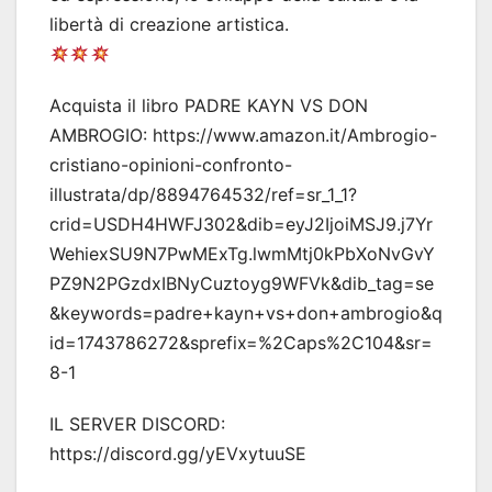
libertà di creazione artistica.
Acquista il libro PADRE KAYN VS DON
AMBROGIO: https://www.amazon.it/Ambrogio-
cristiano-opinioni-confronto-
illustrata/dp/8894764532/ref=sr_1_1?
crid=USDH4HWFJ302&dib=eyJ2IjoiMSJ9.j7Yr
WehiexSU9N7PwMExTg.lwmMtj0kPbXoNvGvY
PZ9N2PGzdxIBNyCuztoyg9WFVk&dib_tag=se
&keywords=padre+kayn+vs+don+ambrogio&q
id=1743786272&sprefix=%2Caps%2C104&sr=
8-1
IL SERVER DISCORD:
https://discord.gg/yEVxytuuSE