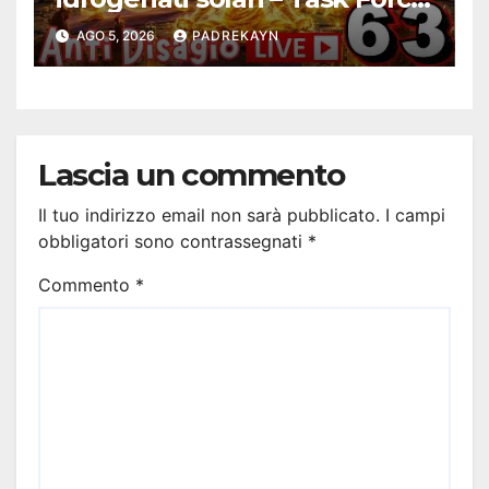
Antidisagio 63
AGO 5, 2026
PADREKAYN
Lascia un commento
Il tuo indirizzo email non sarà pubblicato.
I campi
obbligatori sono contrassegnati
*
Commento
*