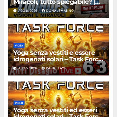
Miracoli, tutto spiegabile? |
Debunking |
AGO 6, 2026
DONALEMANNO
#ConfessionalePodcast 294
VIDEO
Yoga senza vestiti e essere
idrogenati solari – Task Force
Antidisagio ep. 63
AGO 5, 2026
PADREKAYN
VIDEO
Yoga senza vestiti ed esseri
idrogenati solari – Task Force