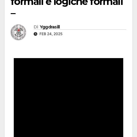
formali e logiche formali
–
Di
Yggdrasill
FEB 24, 2025