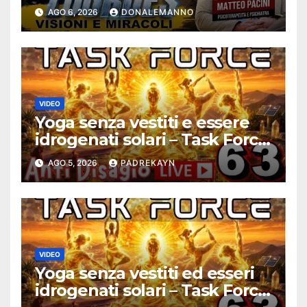
Debunking |
AGO 6, 2026
DONALEMANNO
#ConfessionalePodcast 294
VIDEO
Yoga senza vestiti e essere
idrogenati solari – Task Force
Antidisagio ep. 63
AGO 5, 2026
PADREKAYN
VIDEO
Yoga senza vestiti ed esseri
idrogenati solari – Task Force