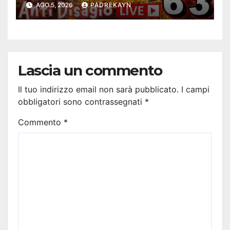
Antidisagio 63
AGO 5, 2026
PADREKAYN
Lascia un commento
Il tuo indirizzo email non sarà pubblicato.
I campi
obbligatori sono contrassegnati
*
Commento
*