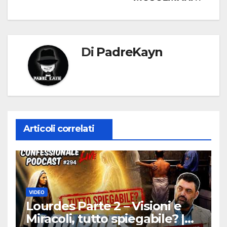
Di
PadreKayn
Articoli correlati
VIDEO
Lourdes Parte 2 – Visioni e
Miracoli, tutto spiegabile? |