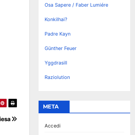
Osa Sapere / Faber Lumiére
Konkilhai?
Padre Kayn
Günther Feuer
Yggdrasill
Raziolution
META
hiesa
Accedi