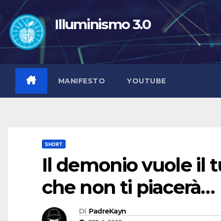
Salta
al
Illuminismo 3.0
contenuto
MANIFESTO
YOUTUBE
SHORT
Il demonio vuole il 
che non ti piacerà…
Di
PadreKayn