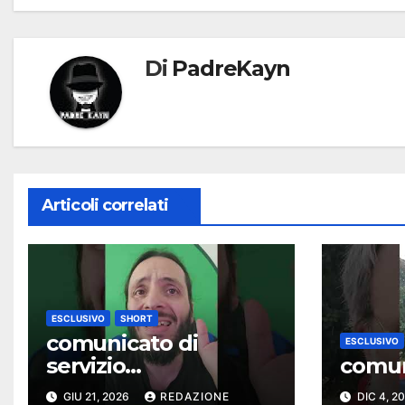
Di
PadreKayn
Articoli correlati
ESCLUSIVO
SHORT
comunicato di
ESCLUSIVO
servizio…
comun
GIU 21, 2026
REDAZIONE
DIC 4, 2