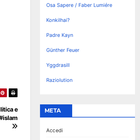
Osa Sapere / Faber Lumiére
Konkilhai?
Padre Kayn
Günther Feuer
Yggdrasill
Raziolution
itica e
META
 #islam
Accedi