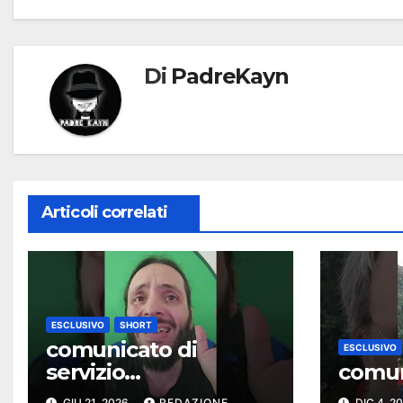
Di
PadreKayn
Articoli correlati
ESCLUSIVO
SHORT
comunicato di
ESCLUSIVO
servizio…
comun
GIU 21, 2026
REDAZIONE
DIC 4, 2