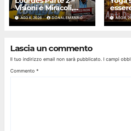
Lourdes Parte 2 –
Yoga s
Visioni e Miracoli,
esser
tutto spiegabile? |
solari
AGO 6, 2026
DONALEMANNO
AGO 5, 
Debunking |
Antidi
#ConfessionalePodc
ast 294
Lascia un commento
Il tuo indirizzo email non sarà pubblicato.
I campi obbl
Commento
*