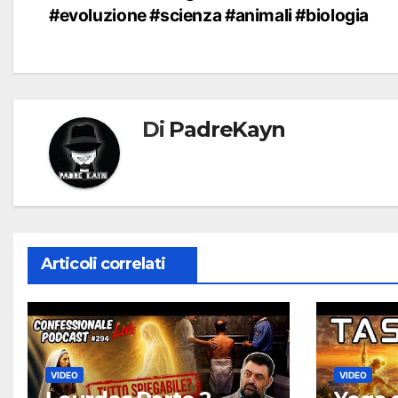
#evoluzione #scienza #animali #biologia
articoli
Di
PadreKayn
Articoli correlati
VIDEO
VIDEO