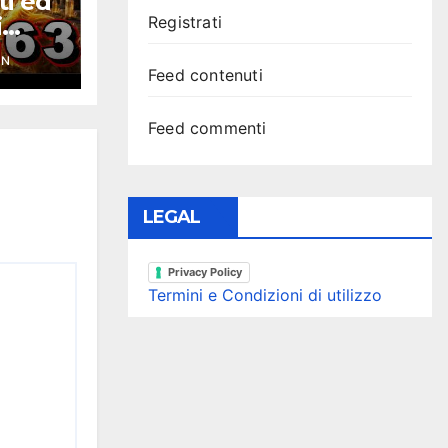
ti ed
i
Registrati
ce
YN
Feed contenuti
Feed commenti
LEGAL
Privacy Policy
Termini e Condizioni di utilizzo