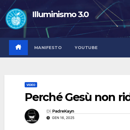
Salta
al
Illuminismo 3.0
contenuto
MANIFESTO
YOUTUBE
VIDEO
Perché Gesù non ri
Di
PadreKayn
GEN 16, 2025