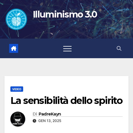
Salta
al
Illuminismo 3.0
contenuto
VIDEO
La sensibilità dello spirito
Di
PadreKayn
GEN 13, 2025