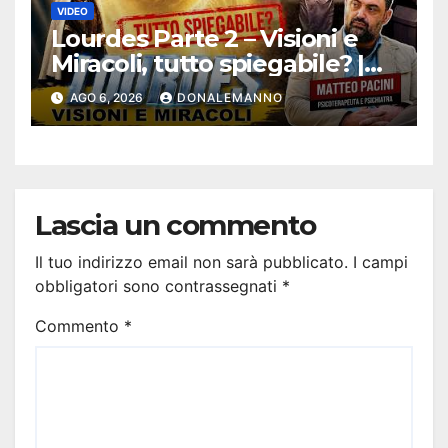
VIDEO
Lourdes Parte 2 – Visioni e
Miracoli, tutto spiegabile? |
Debunking |
AGO 6, 2026
DONALEMANNO
#ConfessionalePodcast 294
Lascia un commento
Il tuo indirizzo email non sarà pubblicato.
I campi
obbligatori sono contrassegnati
*
Commento
*