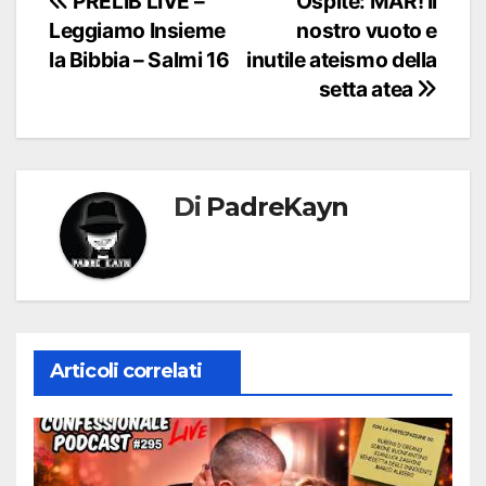
Navigazione
PRELIB LIVE –
Ospite: MAR! Il
Leggiamo Insieme
nostro vuoto e
articoli
la Bibbia – Salmi 16
inutile ateismo della
setta atea
Di
PadreKayn
Articoli correlati