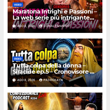
VIDEO
Maratona Intrighi e Passioni –
La web serie più intrigante
d’Italia |
AGO 8, 2026
DONALEMANNO
#ConfessionalePodcast 295
VIDEO
Tutta colpa della donna –
Siracide ep.5 – Cronovisore e
Bibbia
AGO 8, 2026
PADREKAYN