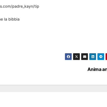
bs.com/padre_kayn/tip
e la bibbia
Anima an