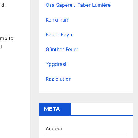
 di
Osa Sapere / Faber Lumiére
Konkilhai?
Padre Kayn
’ambito
d
Günther Feuer
Yggdrasill
Raziolution
META
Accedi