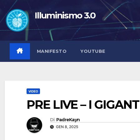
Salta
al
Illuminismo 3.0
contenuto
MANIFESTO
YOUTUBE
VIDEO
PRE LIVE – I GIGANT
Di
PadreKayn
GEN 8, 2025