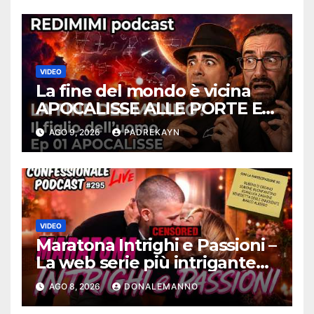
VIDEO
La fine del mondo è vicina
APOCALISSE ALLE PORTE Ep
01 – Redimimi Podcast
AGO 9, 2026
PADREKAYN
RELOADED
VIDEO
Maratona Intrighi e Passioni –
La web serie più intrigante
d’Italia |
AGO 8, 2026
DONALEMANNO
#ConfessionalePodcast 295