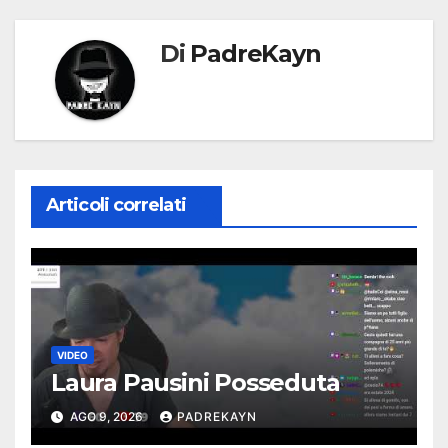
Di
PadreKayn
Articoli correlati
VIDEO
Laura Pausini Posseduta
AGO 9, 2026
PADREKAYN