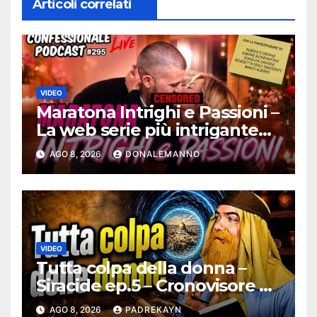
Articoli correlati
VIDEO
Maratona Intrighi e Passioni –
La web serie più intrigante
d’Italia |
AGO 8, 2026
DONALEMANNO
#ConfessionalePodcast 295
VIDEO
Tutta colpa della donna –
Siracide ep.5 – Cronovisore e
Bibbia
AGO 8, 2026
PADREKAYN