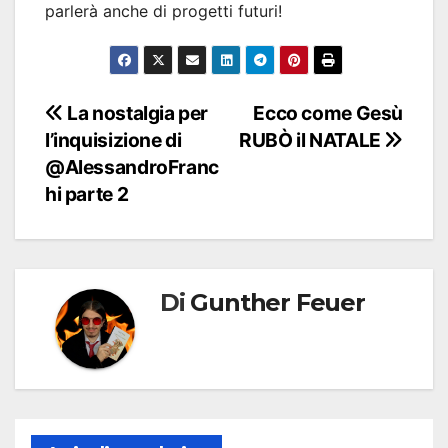
parlerà anche di progetti futuri!
Navigazione
La nostalgia per
Ecco come Gesù
l’inquisizione di
RUBÒ il NATALE
articoli
@AlessandroFranc
hi parte 2
Di
Gunther Feuer