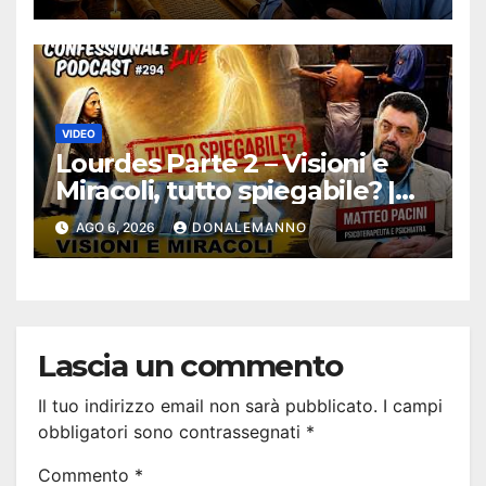
VIDEO
Lourdes Parte 2 – Visioni e
Miracoli, tutto spiegabile? |
Debunking |
AGO 6, 2026
DONALEMANNO
#ConfessionalePodcast 294
Lascia un commento
Il tuo indirizzo email non sarà pubblicato.
I campi
obbligatori sono contrassegnati
*
Commento
*