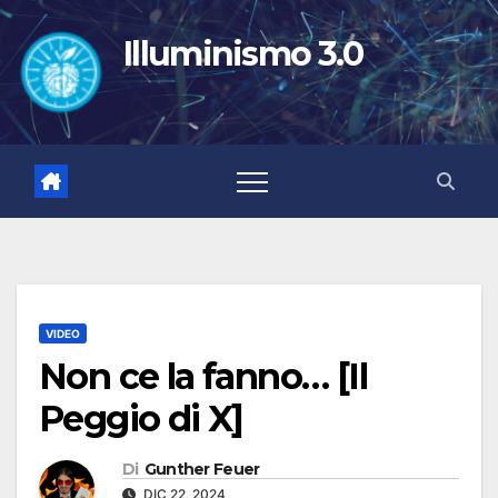
Salta
al
Illuminismo 3.0
contenuto
VIDEO
Non ce la fanno… [Il
Peggio di X]
Di
Gunther Feuer
DIC 22, 2024