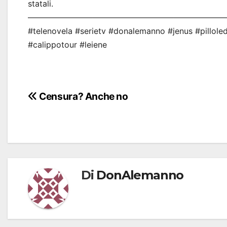
statali.
————————————————————————
#telenovela #serietv #donalemanno #jenus #pilloled
#calippotour #leiene
Navigazione
Censura? Anche no
articoli
Di
DonAlemanno