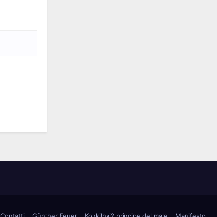
Contatti
Günther Feuer
Konkilhai? principe del male
Manifesto