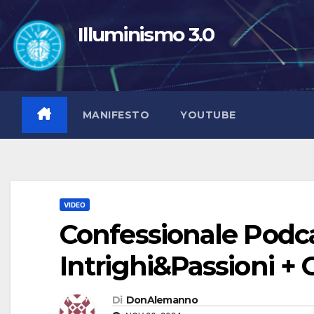
Salta
al
Illuminismo 3.0
contenuto
MANIFESTO
YOUTUBE
VIDEO
Confessionale Podca
Intrighi&Passioni + 
Di
DonAlemanno