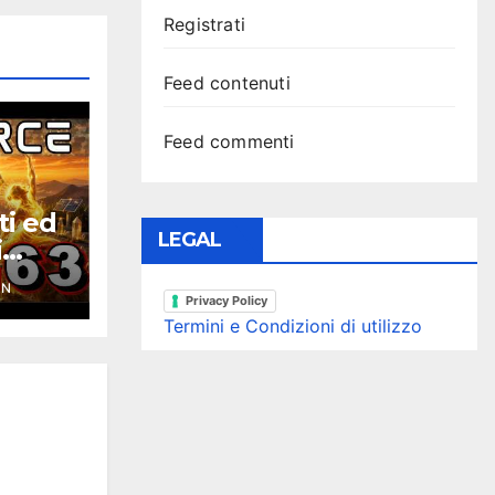
Registrati
Feed contenuti
Feed commenti
ti ed
LEGAL
i
ce
YN
Privacy Policy
Termini e Condizioni di utilizzo