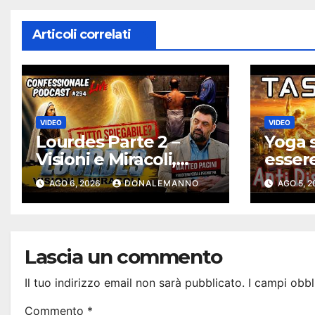
Articoli correlati
VIDEO
VIDEO
Lourdes Parte 2 –
Yoga s
Visioni e Miracoli,
esser
tutto spiegabile? |
solari
AGO 6, 2026
DONALEMANNO
AGO 5, 
Debunking |
Antidi
#ConfessionalePodc
ast 294
Lascia un commento
Il tuo indirizzo email non sarà pubblicato.
I campi obbl
Commento
*