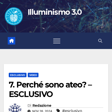
Salta
al
Illuminismo 3.0
contenuto
ESCLUSIVO
VIDEO
7. Perché sono ateo? –
ESCLUSIVO
Di
Redazione
#esclusivo
NOV 26, 2024