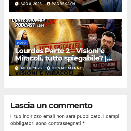
Bibbia
AGO 8, 2026
PADREKAYN
VIDEO
Lourdes Parte 2 – Visioni e
Miracoli, tutto spiegabile? |
Debunking |
AGO 6, 2026
DONALEMANNO
#ConfessionalePodcast 294
Lascia un commento
Il tuo indirizzo email non sarà pubblicato.
I campi
obbligatori sono contrassegnati
*