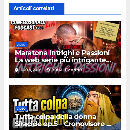
Articoli correlati
VIDEO
Maratona Intrighi e Passioni –
La web serie più intrigante
d’Italia |
AGO 8, 2026
DONALEMANNO
#ConfessionalePodcast 295
VIDEO
Tutta colpa della donna –
Siracide ep.5 – Cronovisore e