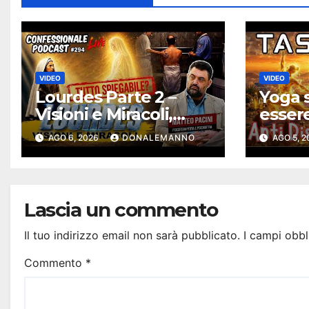
VIDEO
VIDEO
Lourdes Parte 2 –
Yoga s
Visioni e Miracoli,
esser
tutto spiegabile? |
solari
AGO 6, 2026
DONALEMANNO
AGO 5, 
Debunking |
Antidi
#ConfessionalePodc
ast 294
Lascia un commento
Il tuo indirizzo email non sarà pubblicato.
I campi obbl
Commento
*