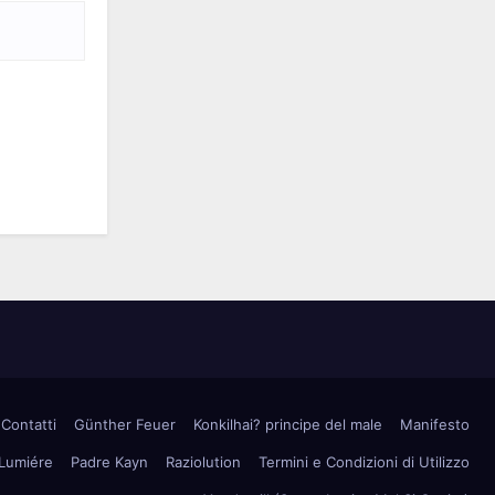
Contatti
Günther Feuer
Konkilhai? principe del male
Manifesto
 Lumiére
Padre Kayn
Raziolution
Termini e Condizioni di Utilizzo