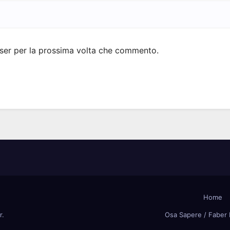
wser per la prossima volta che commento.
Home
r
.
Osa Sapere / Faber