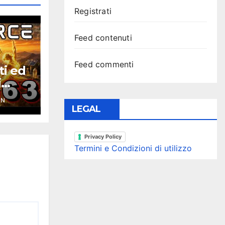
Registrati
Feed contenuti
Feed commenti
ti ed
i
ce
YN
LEGAL
Privacy Policy
Termini e Condizioni di utilizzo