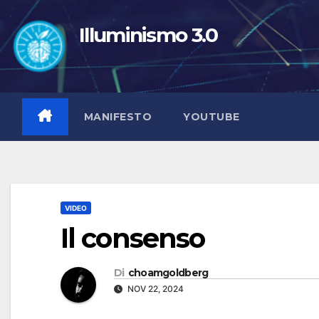
Salta
al
Illuminismo 3.0
contenuto
MANIFESTO
YOUTUBE
VIDEO
Il consenso
Di
choamgoldberg
NOV 22, 2024