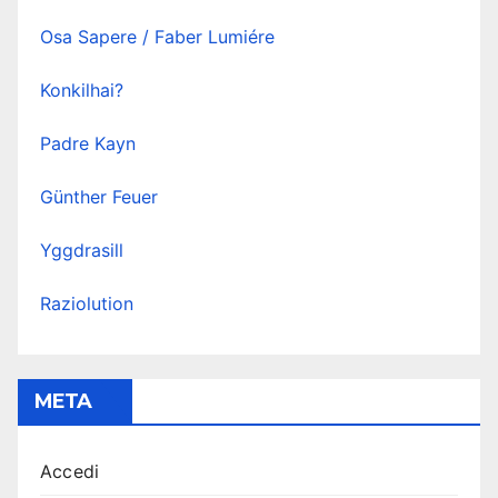
Osa Sapere / Faber Lumiére
Konkilhai?
Padre Kayn
Günther Feuer
Yggdrasill
Raziolution
META
Accedi