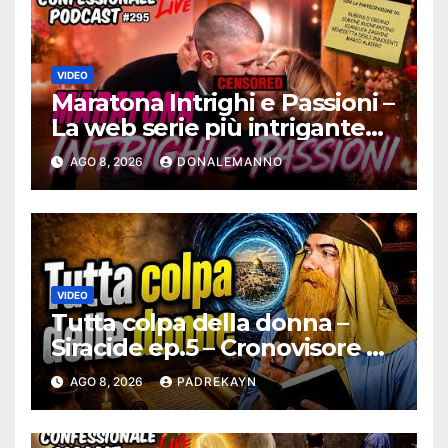
VIDEO
Maratona Intrighi e Passioni –
La web serie più intrigante
d’Italia |
AGO 8, 2026
DONALEMANNO
#ConfessionalePodcast 295
VIDEO
Tutta colpa della donna –
Siracide ep.5 – Cronovisore e
Bibbia
AGO 8, 2026
PADREKAYN