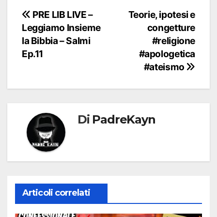
Navigazione
PRE LIB LIVE –
Teorie, ipotesi e
Leggiamo Insieme
congetture
articoli
la Bibbia – Salmi
#religione
Ep.11
#apologetica
#ateismo
Di
PadreKayn
Articoli correlati