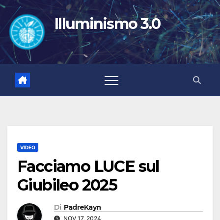
Salta
al
Illuminismo 3.0
contenuto
VIDEO
Facciamo LUCE sul
Giubileo 2025
Di
PadreKayn
NOV 17, 2024