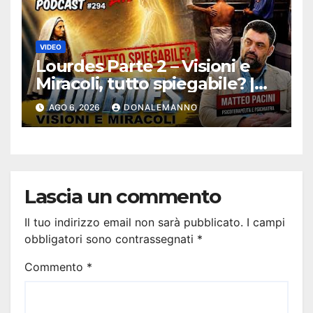
VIDEO
Lourdes Parte 2 – Visioni e
Miracoli, tutto spiegabile? |
Debunking |
AGO 6, 2026
DONALEMANNO
#ConfessionalePodcast 294
Lascia un commento
Il tuo indirizzo email non sarà pubblicato.
I campi
obbligatori sono contrassegnati
*
Commento
*