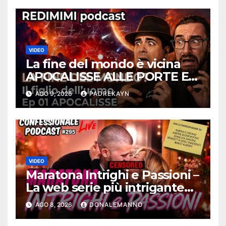
VIDEO
La fine del mondo è vicina
APOCALISSE ALLE PORTE Ep
01 – Redimimi Podcast
AGO 9, 2026
PADREKAYN
RELOADED
VIDEO
Maratona Intrighi e Passioni –
La web serie più intrigante
d’Italia |
AGO 8, 2026
DONALEMANNO
#ConfessionalePodcast 295