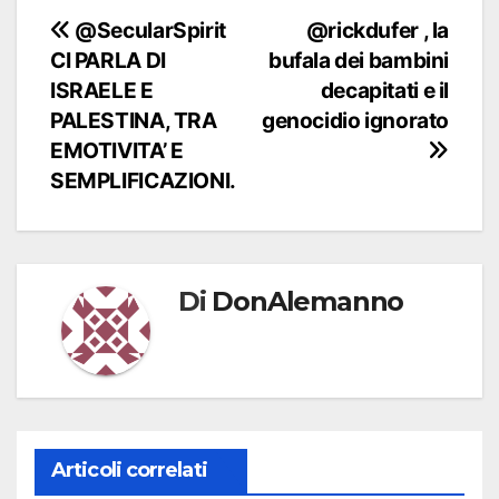
Navigazione
@SecularSpirit
@rickdufer , la
CI PARLA DI
bufala dei bambini
articoli
ISRAELE E
decapitati e il
PALESTINA, TRA
genocidio ignorato
EMOTIVITA’ E
SEMPLIFICAZIONI.
Di
DonAlemanno
Articoli correlati