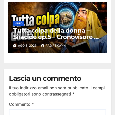
VIDEO
Tutta colpa della donna –
Siracide ep.5 – Cronovisore e
Bibbia
AGO 8, 2026
PADREKAYN
Lascia un commento
Il tuo indirizzo email non sarà pubblicato.
I campi
obbligatori sono contrassegnati
*
Commento
*