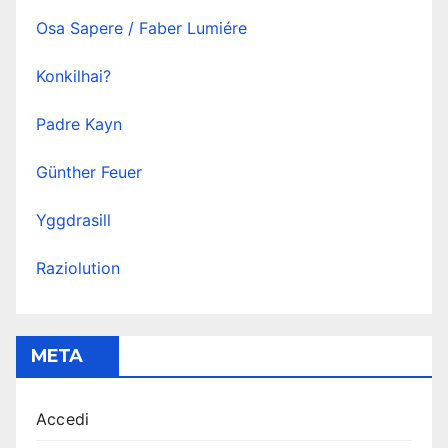
Osa Sapere / Faber Lumiére
Konkilhai?
Padre Kayn
Günther Feuer
Yggdrasill
Raziolution
META
Accedi