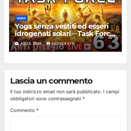
VIDEO
Yoga senza vestiti ed esseri
idrogenati solari – Task Force
Antidisagio 63
AGO 5, 2026
PADREKAYN
Lascia un commento
Il tuo indirizzo email non sarà pubblicato.
I campi
obbligatori sono contrassegnati
*
Commento
*