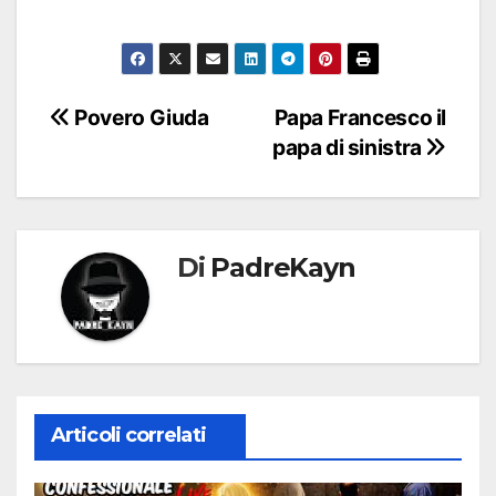
Navigazione
Povero Giuda
Papa Francesco il
papa di sinistra
articoli
Di
PadreKayn
Articoli correlati