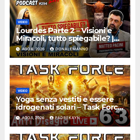
VIDEO
Lourdes Parte 2 – Visioni e
Miracoli, tutto spiegabile? |
Debunking |
AGO 6, 2026
DONALEMANNO
#ConfessionalePodcast 294
VIDEO
Yoga senza vestiti e essere
idrogenati solari – Task Force
Antidisagio ep. 63
AGO 5, 2026
PADREKAYN