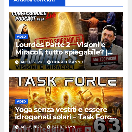
VIDEO
Lourdes Parte 2 – Visioni e
Miracoli, tutto spiegabile? |
Debunking |
AGO 6, 2026
DONALEMANNO
#ConfessionalePodcast 294
VIDEO
Yoga senza vestiti e essere
idrogenati solari – Task Force
Antidisagio ep. 63
AGO 5, 2026
PADREKAYN