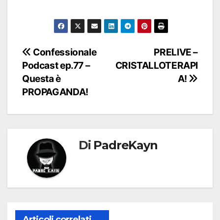
Navigazione
Confessionale
PRELIVE –
Podcast ep.77 –
CRISTALLOTERAPI
articoli
Questa è
A!
PROPAGANDA!
Di
PadreKayn
Articoli correlati