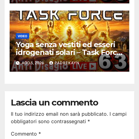
VIDEO
Yoga senza vestiti ed esseri
idrogenati solari – Task Force
Antidisagio 63
AGO 5, 2026
PADREKAYN
Lascia un commento
Il tuo indirizzo email non sarà pubblicato.
I campi
obbligatori sono contrassegnati
*
Commento
*