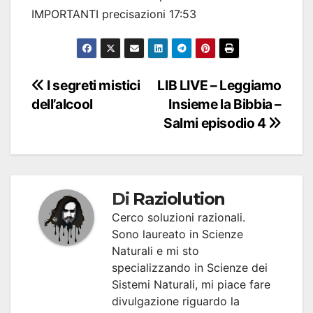
IMPORTANTI precisazioni 17:53
Navigazione
I segreti mistici
LIB LIVE – Leggiamo
dell’alcool
Insieme la Bibbia –
articoli
Salmi episodio 4
Di
Raziolution
Cerco soluzioni razionali.
Sono laureato in Scienze
Naturali e mi sto
specializzando in Scienze dei
Sistemi Naturali, mi piace fare
divulgazione riguardo la