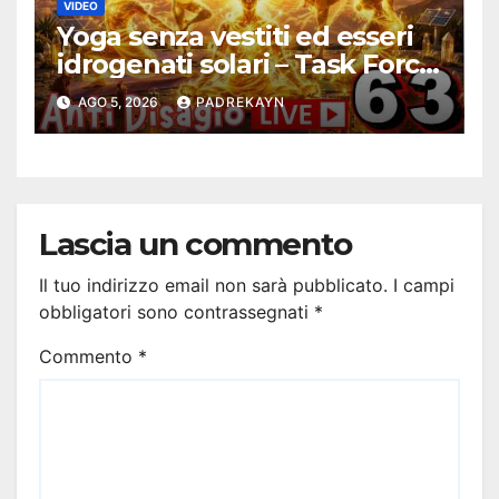
VIDEO
Yoga senza vestiti ed esseri
idrogenati solari – Task Force
Antidisagio 63
AGO 5, 2026
PADREKAYN
Lascia un commento
Il tuo indirizzo email non sarà pubblicato.
I campi
obbligatori sono contrassegnati
*
Commento
*