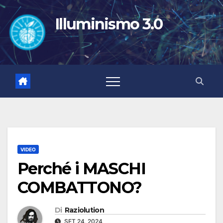
Salta
al
Illuminismo 3.0
contenuto
VIDEO
Perché i MASCHI
COMBATTONO?
Di
Raziolution
SET 24, 2024