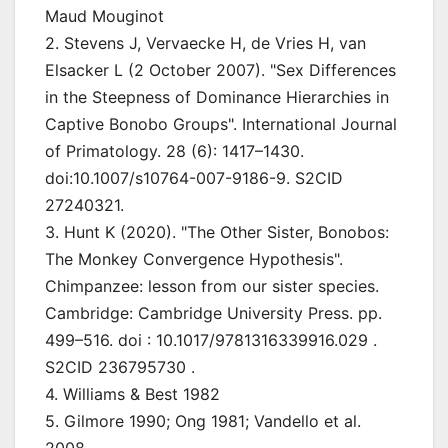
Maud Mouginot
2. Stevens J, Vervaecke H, de Vries H, van
Elsacker L (2 October 2007). "Sex Differences
in the Steepness of Dominance Hierarchies in
Captive Bonobo Groups". International Journal
of Primatology. 28 (6): 1417–1430.
doi:10.1007/s10764-007-9186-9. S2CID
27240321.
3. Hunt K (2020). "The Other Sister, Bonobos:
The Monkey Convergence Hypothesis".
Chimpanzee: lesson from our sister species.
Cambridge: Cambridge University Press. pp.
499–516. doi : 10.1017/9781316339916.029 .
S2CID 236795730 .
4. Williams & Best 1982
5. Gilmore 1990; Ong 1981; Vandello et al.