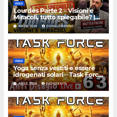
VIDEO
Lourdes Parte 2 – Visioni e
Miracoli, tutto spiegabile? |
Debunking |
AGO 6, 2026
DONALEMANNO
#ConfessionalePodcast 294
VIDEO
Yoga senza vestiti e essere
idrogenati solari – Task Force
Antidisagio ep. 63
AGO 5, 2026
PADREKAYN