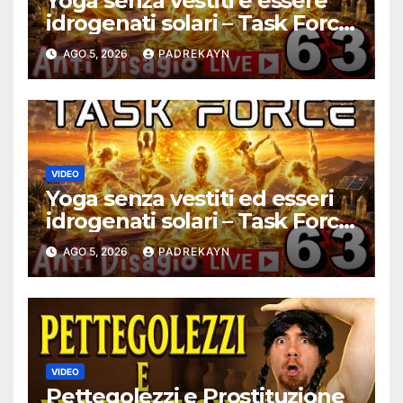
Yoga senza vestiti e essere
idrogenati solari – Task Force
Antidisagio ep. 63
AGO 5, 2026
PADREKAYN
VIDEO
Yoga senza vestiti ed esseri
idrogenati solari – Task Force
Antidisagio 63
AGO 5, 2026
PADREKAYN
VIDEO
Pettegolezzi e Prostituzione