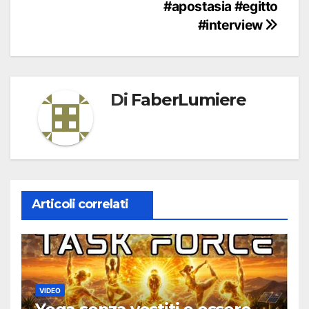
#apostasia #egitto
#interview
Di
FaberLumiere
Articoli correlati
VIDEO