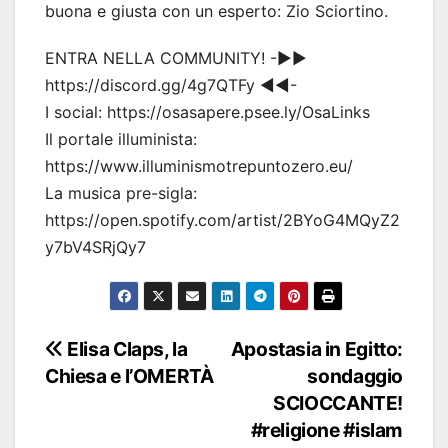
buona e giusta con un esperto: Zio Sciortino.
ENTRA NELLA COMMUNITY! -▶▶
https://discord.gg/4g7QTFy ◀◀-
I social: https://osasapere.psee.ly/OsaLinks
Il portale illuminista:
https://www.illuminismotrepuntozero.eu/
La musica pre-sigla:
https://open.spotify.com/artist/2BYoG4MQyZ2
y7bV4SRjQy7
Navigazione
Elisa Claps, la
Apostasia in Egitto:
Chiesa e l’OMERTÀ
sondaggio
articoli
SCIOCCANTE!
#religione #islam