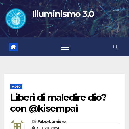
Salta
al
Illuminismo 3.0
contenuto
VIDEO
Liberi di maledire dio?
con @kisempai
Di
FaberLumiere
SET 20, 2024