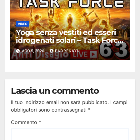
VIDEO
Yoga senza vestiti ed esseri
idrogenati solari – Task Force
Antidisagio 63
AGO 5, 2026
PADREKAYN
Lascia un commento
Il tuo indirizzo email non sarà pubblicato.
I campi
obbligatori sono contrassegnati
*
Commento
*