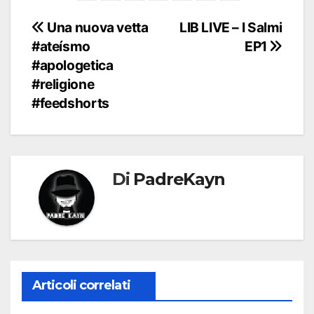
Navigazione
Una nuova vetta
LIB LIVE – I Salmi
#ateísmo
EP1
articoli
#apologetica
#religione
#feedshorts
Di
PadreKayn
Articoli correlati