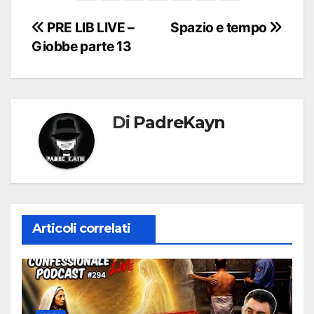
Navigazione
PRE LIB LIVE –
Spazio e tempo
Giobbe parte 13
articoli
Di
PadreKayn
Articoli correlati