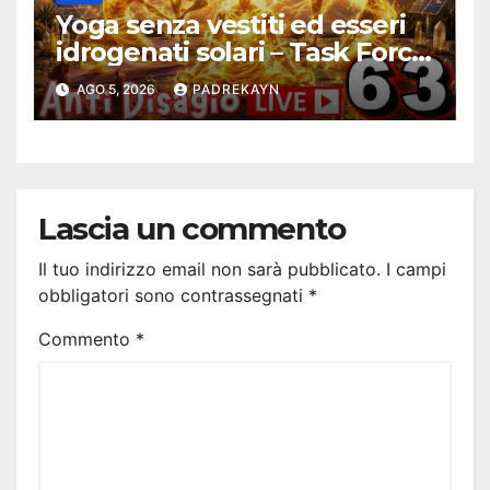
Yoga senza vestiti ed esseri
idrogenati solari – Task Force
Antidisagio 63
AGO 5, 2026
PADREKAYN
Lascia un commento
Il tuo indirizzo email non sarà pubblicato.
I campi
obbligatori sono contrassegnati
*
Commento
*