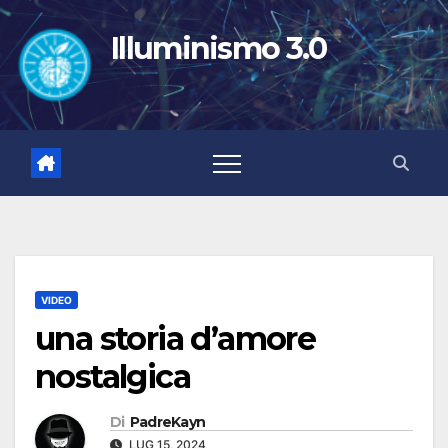
Salta
al
Illuminismo 3.0
contenuto
VIDEO
una storia d’amore
nostalgica
Di
PadreKayn
LUG 15, 2024