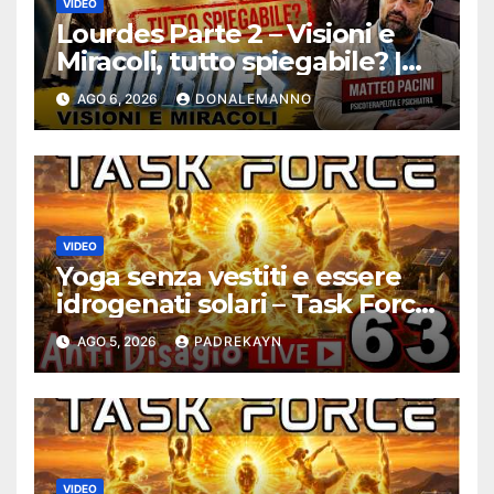
VIDEO
Lourdes Parte 2 – Visioni e
Miracoli, tutto spiegabile? |
Debunking |
AGO 6, 2026
DONALEMANNO
#ConfessionalePodcast 294
VIDEO
Yoga senza vestiti e essere
idrogenati solari – Task Force
Antidisagio ep. 63
AGO 5, 2026
PADREKAYN
VIDEO