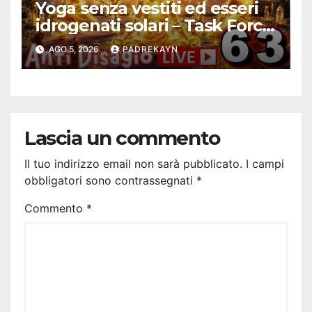
Yoga senza vestiti ed esseri
idrogenati solari – Task Force
Antidisagio 63
AGO 5, 2026
PADREKAYN
Lascia un commento
Il tuo indirizzo email non sarà pubblicato.
I campi
obbligatori sono contrassegnati
*
Commento
*