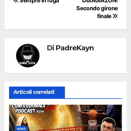
Navigazione
Sempre in fuga
DISAGIAZON!
Secondo girone
articoli
finale
Di
PadreKayn
Articoli correlati
VIDEO