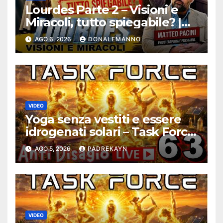
Lourdes Parte 2 – Visioni e
Miracoli, tutto spiegabile? |
Debunking |
AGO 6, 2026
DONALEMANNO
#ConfessionalePodcast 294
VIDEO
Yoga senza vestiti e essere
idrogenati solari – Task Force
Antidisagio ep. 63
AGO 5, 2026
PADREKAYN
VIDEO