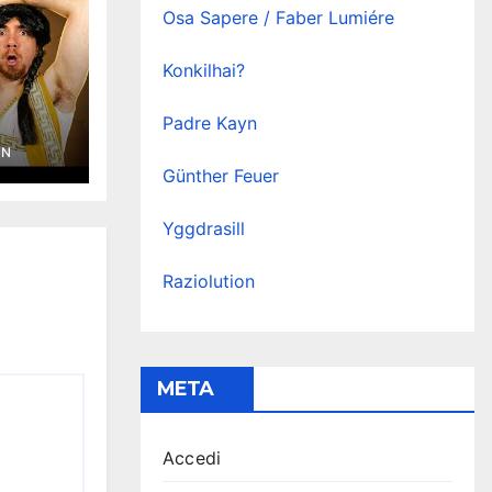
Osa Sapere / Faber Lumiére
Konkilhai?
Padre Kayn
YN
Günther Feuer
Yggdrasill
Raziolution
META
Accedi