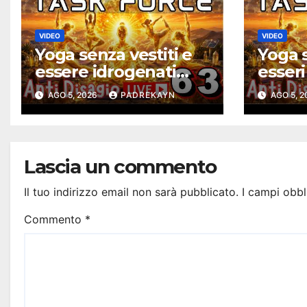
VIDEO
VIDEO
Yoga senza vestiti e
Yoga s
essere idrogenati
esseri
solari – Task Force
solari
AGO 5, 2026
PADREKAYN
AGO 5, 
Antidisagio ep. 63
Antidi
Lascia un commento
Il tuo indirizzo email non sarà pubblicato.
I campi obbl
Commento
*