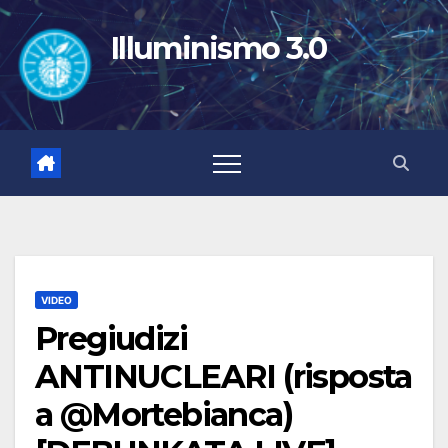
Salta
al
Illuminismo 3.0
contenuto
VIDEO
Pregiudizi
ANTINUCLEARI (risposta
a @Mortebianca)