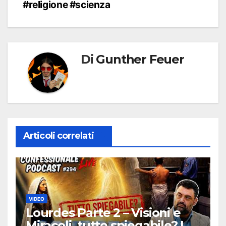
#religione #scienza
Di
Gunther Feuer
Articoli correlati
VIDEO
Lourdes Parte 2 – Visioni e
Miracoli, tutto spiegabile? |