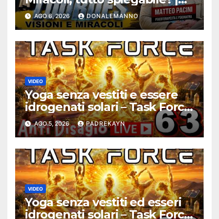
Debunking |
AGO 6, 2026
DONALEMANNO
#ConfessionalePodcast 294
VIDEO
Yoga senza vestiti e essere
idrogenati solari – Task Force
Antidisagio ep. 63
AGO 5, 2026
PADREKAYN
VIDEO
Yoga senza vestiti ed esseri
idrogenati solari – Task Force