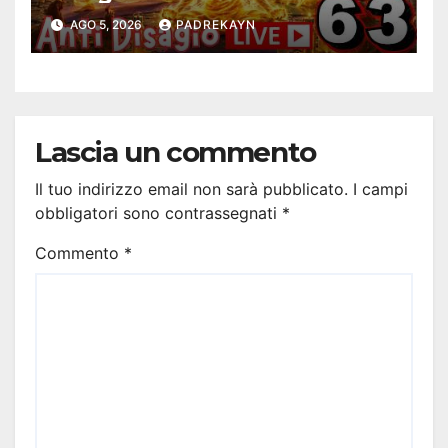
Antidisagio 63
AGO 5, 2026
PADREKAYN
Lascia un commento
Il tuo indirizzo email non sarà pubblicato.
I campi
obbligatori sono contrassegnati
*
Commento
*