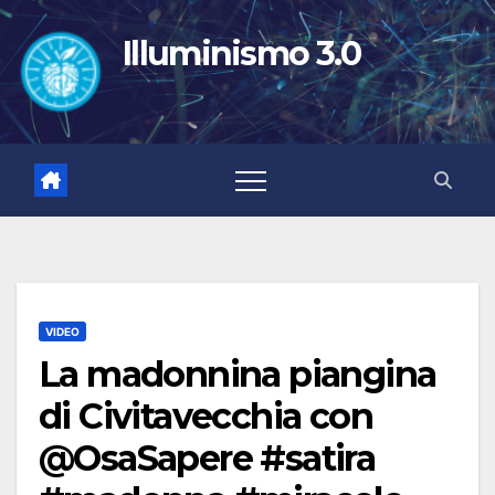
Salta
al
Illuminismo 3.0
contenuto
VIDEO
La madonnina piangina
di Civitavecchia con
@OsaSapere #satira