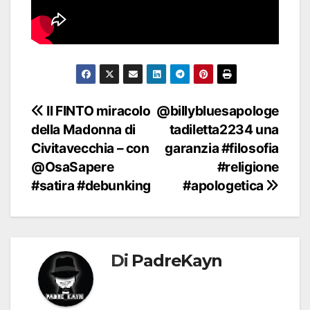
Navigazione
Il FINTO miracolo
@billybluesapologe
della Madonna di
tadiletta2234 una
articoli
Civitavecchia – con
garanzia #filosofia
@OsaSapere
#religione
#satira #debunking
#apologetica
Di
PadreKayn