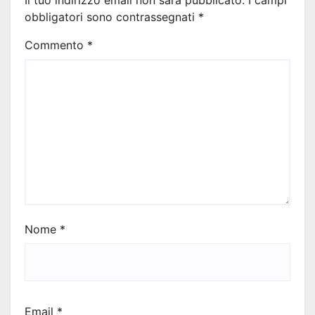
Il tuo indirizzo email non sarà pubblicato.
I campi
obbligatori sono contrassegnati
*
Commento
*
Nome
*
Email
*