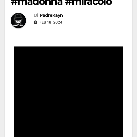
#madonna #miracolo
Di
PadreKayn
FEB 18, 2024