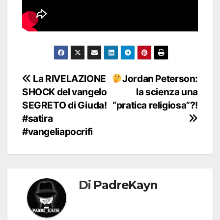
Navigazione
La RIVELAZIONE
Jordan Peterson:
SHOCK del vangelo
la scienza una
articoli
SEGRETO di Giuda!
“pratica religiosa”?!
#satira
#vangeliapocrifi
Di
PadreKayn