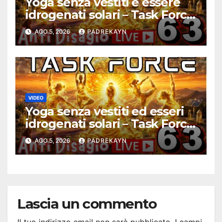
Yoga senza vestiti e essere
idrogenati solari – Task Force
Antidisagio ep. 63
AGO 5, 2026
PADREKAYN
VIDEO
Yoga senza vestiti ed esseri
idrogenati solari – Task Force
Antidisagio 63
AGO 5, 2026
PADREKAYN
Lascia un commento