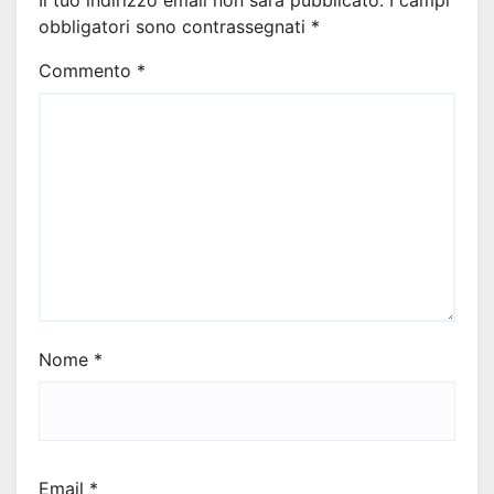
Il tuo indirizzo email non sarà pubblicato.
I campi
obbligatori sono contrassegnati
*
Commento
*
Nome
*
Email
*