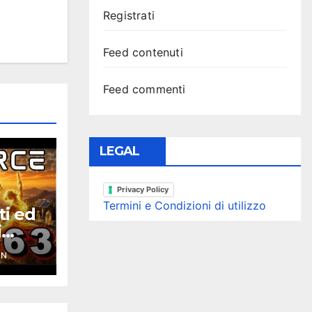
Registrati
Feed contenuti
Feed commenti
LEGAL
Privacy Policy
Termini e Condizioni di utilizzo
ti ed
i
ce
YN