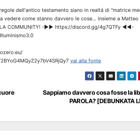
egole dell'antico testamento siano in realtá di "matrice me
o a vedere come stanno davvero le cose… insieme a Matteo
A NELLA COMMUNITY! -▶▶ https://discord.gg/4g7QTFy ◀◀-
Illuminismo3.0
tozero.eu/
rtist/2BYoG4MQyZ2y7bV4SRjQy7
vai alla fonte
 cuore
Sappiamo davvero cosa fosse la lib
PAROLA? [DEBUNKATA L