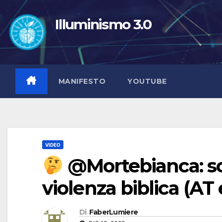
Salta
al
Illuminismo 3.0
contenuto
MANIFESTO
YOUTUBE
VIDEO
@Mortebianca: sc
violenza biblica (AT 
Di
FaberLumiere