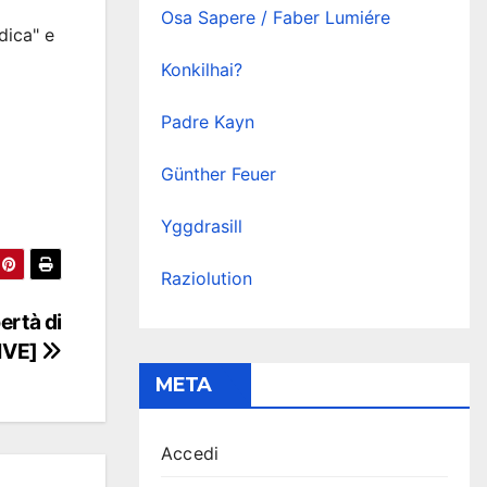
Osa Sapere / Faber Lumiére
dica" e
Konkilhai?
Padre Kayn
Günther Feuer
Yggdrasill
Raziolution
ertà di
IVE]
META
Accedi