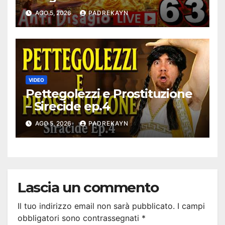
Antidisagio 63
AGO 5, 2026
PADREKAYN
VIDEO
Pettegolezzi e Prostituzione
– Sirecide ep.4
AGO 5, 2026
PADREKAYN
Lascia un commento
Il tuo indirizzo email non sarà pubblicato.
I campi
obbligatori sono contrassegnati
*