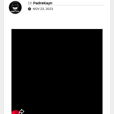
Di
PadreKayn
NOV 23, 2023