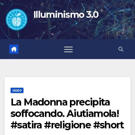
Salta
al
Illuminismo 3.0
contenuto
VIDEO
La Madonna precipita
soffocando. Aiutiamola!
#satira #religione #short