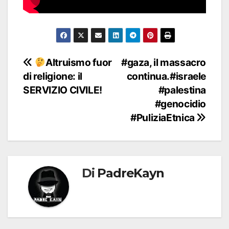
Navigazione
Altruismo fuor
#gaza, il massacro
di religione: il
continua.#israele
articoli
SERVIZIO CIVILE!
#palestina
#genocidio
#PuliziaEtnica
Di
PadreKayn