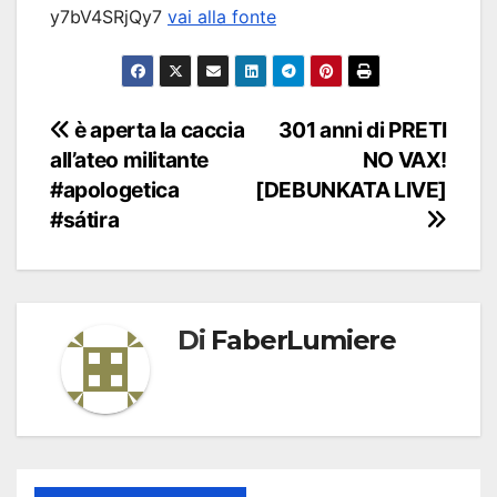
y7bV4SRjQy7
vai alla fonte
Navigazione
è aperta la caccia
301 anni di PRETI
all’ateo militante
NO VAX!
articoli
#apologetica
[DEBUNKATA LIVE]
#sátira
Di
FaberLumiere