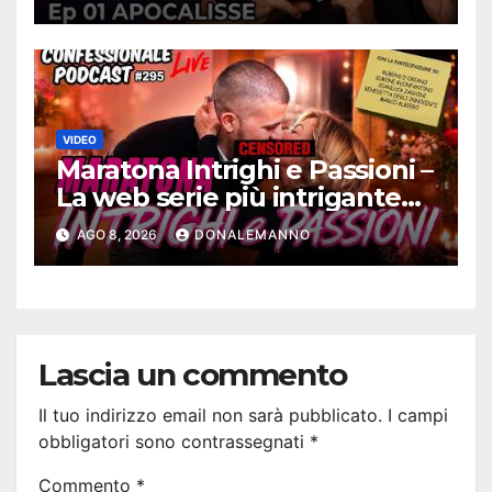
RELOADED
VIDEO
Maratona Intrighi e Passioni –
La web serie più intrigante
d’Italia |
AGO 8, 2026
DONALEMANNO
#ConfessionalePodcast 295
Lascia un commento
Il tuo indirizzo email non sarà pubblicato.
I campi
obbligatori sono contrassegnati
*
Commento
*