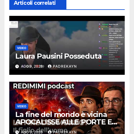
Articoli correlati
VIDEO
Laura Pausini Posseduta
AGO 9, 2026
PADREKAYN
VIDEO
La fine del mondo è vicina
APOCALISSE ALLE PORTE Ep
01 – Redimimi Podcast
AGO 9, 2026
PADREKAYN