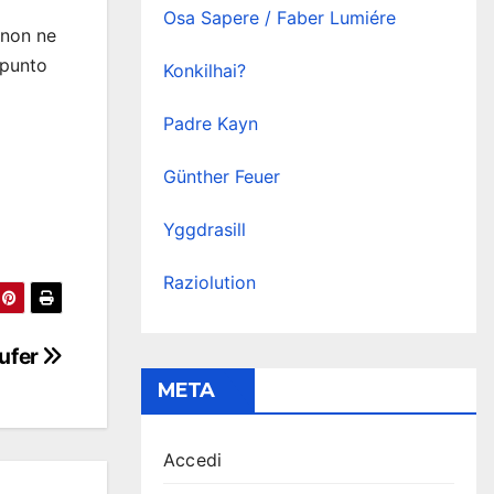
Osa Sapere / Faber Lumiére
 non ne
 punto
Konkilhai?
Padre Kayn
Günther Feuer
Yggdrasill
Raziolution
ufer
META
Accedi