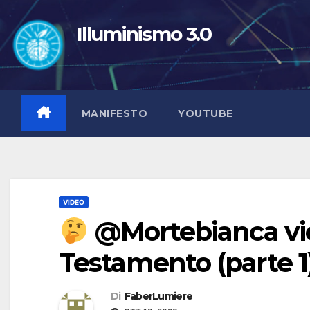
Salta
al
Illuminismo 3.0
contenuto
MANIFESTO
YOUTUBE
VIDEO
@Mortebianca vio
Testamento (parte 1
Di
FaberLumiere