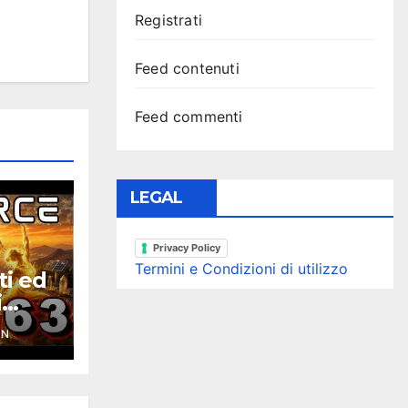
Registrati
Feed contenuti
Feed commenti
LEGAL
Privacy Policy
Termini e Condizioni di utilizzo
ti ed
i
ce
YN