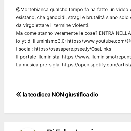
@Mortebianca qualche tempo fa ha fatto un video c
esistano, che genocidi, stragi e brutalitá siano solo 
da virgolettare il termine violenti.
Ma come stanno veramente le cose? ENTRA NELL
lo yt di illuminismo3.0: https://www.youtube.com/@
I social: https://osasapere.psee.ly/OsaLinks
Il portale illuminista: https://www.illuminismotrepun
La musica pre-sigla: https://open.spotify.com/a
Navigazione
la teodicea NON giustifica dio
articoli