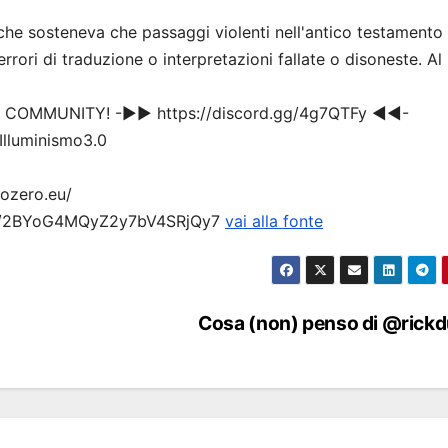
he sosteneva che passaggi violenti nell'antico testamento
errori di traduzione o interpretazioni fallate o disoneste. Al
A COMMUNITY! -▶▶ https://discord.gg/4g7QTFy ◀◀-
Illuminismo3.0
tozero.eu/
rtist/2BYoG4MQyZ2y7bV4SRjQy7
vai alla fonte
Cosa (non) penso di @rickd