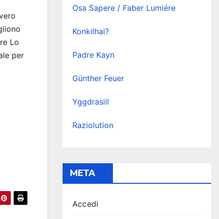
Osa Sapere / Faber Lumiére
vvero
gliono
Konkilhai?
re Lo
Padre Kayn
ale per
Günther Feuer
Yggdrasill
Raziolution
META
Accedi