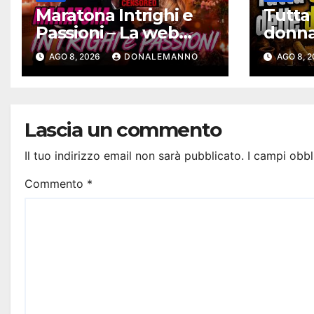
Maratona Intrighi e
Tutta 
Passioni – La web
donna 
serie più intrigante
– Cron
AGO 8, 2026
DONALEMANNO
AGO 8, 
d’Italia |
Bibbi
#ConfessionalePodc
ast 295
Lascia un commento
Il tuo indirizzo email non sarà pubblicato.
I campi obbl
Commento
*