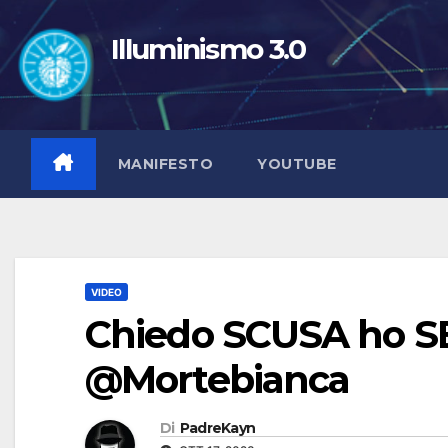
Salta
al
Illuminismo 3.0
contenuto
MANIFESTO
YOUTUBE
VIDEO
Chiedo SCUSA ho SB
@Mortebianca
Di
PadreKayn