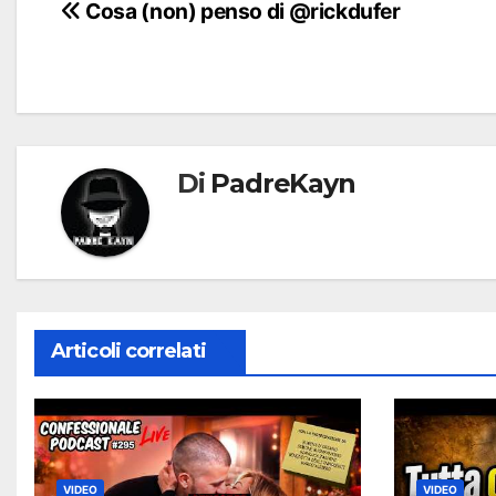
Navigazione
Cosa (non) penso di @rickdufer
articoli
Di
PadreKayn
Articoli correlati
VIDEO
VIDEO