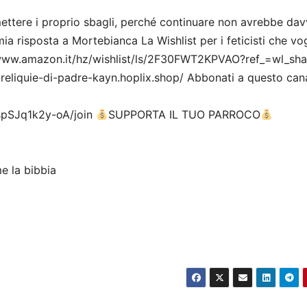
mettere i proprio sbagli, perché continuare non avrebbe da
 risposta a Mortebianca La Wishlist per i feticisti che vo
/www.amazon.it/hz/wishlist/ls/2F30FWT2KPVAO?ref_=wl_sha
e-reliquie-di-padre-kayn.hoplix.shop/ Abbonati a questo can
spSJq1k2y-oA/join
SUPPORTA IL TUO PARROCO
e la bibbia