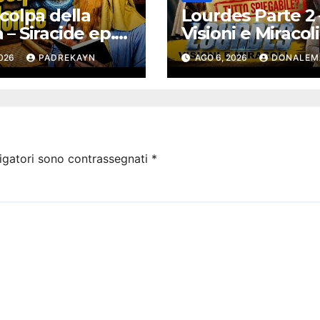
colpa della
Lourdes Parte 2 
– Siracide ep.5
Visioni e Miracoli
ovisore e
tutto spiegabile?
2026
PADREKAYN
AGO 6, 2026
DONALEM
a
Debunking |
#Confessionale
ast 294
igatori sono contrassegnati
*