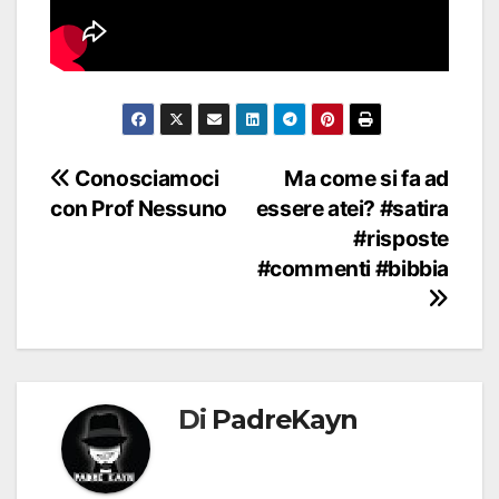
Navigazione
Conosciamoci
Ma come si fa ad
con Prof Nessuno
essere atei? #satira
articoli
#risposte
#commenti #bibbia
Di
PadreKayn