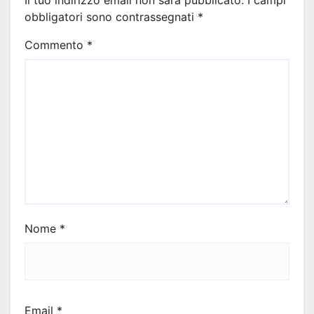
Il tuo indirizzo email non sarà pubblicato.
I campi
obbligatori sono contrassegnati
*
Commento
*
Nome
*
Email
*