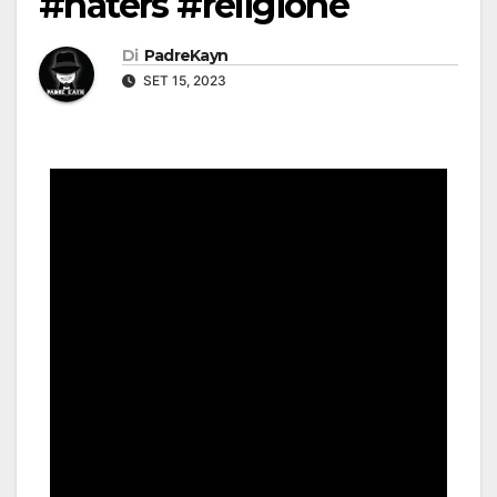
#haters #religione
Di
PadreKayn
SET 15, 2023