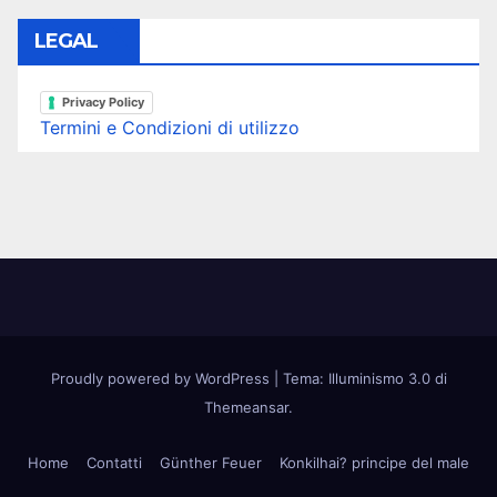
LEGAL
Privacy Policy
Termini e Condizioni di utilizzo
Proudly powered by WordPress
|
Tema: Illuminismo 3.0 di
Themeansar
.
Home
Contatti
Günther Feuer
Konkilhai? principe del male