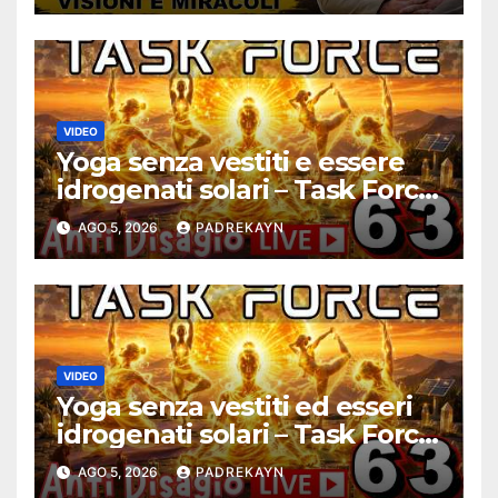
#ConfessionalePodcast 294
VIDEO
Yoga senza vestiti e essere
idrogenati solari – Task Force
Antidisagio ep. 63
AGO 5, 2026
PADREKAYN
VIDEO
Yoga senza vestiti ed esseri
idrogenati solari – Task Force
Antidisagio 63
AGO 5, 2026
PADREKAYN