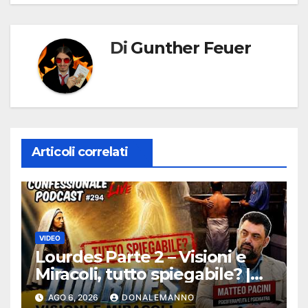
Di
Gunther Feuer
Articoli correlati
VIDEO
Lourdes Parte 2 – Visioni e
Miracoli, tutto spiegabile? |
Debunking |
AGO 6, 2026
DONALEMANNO