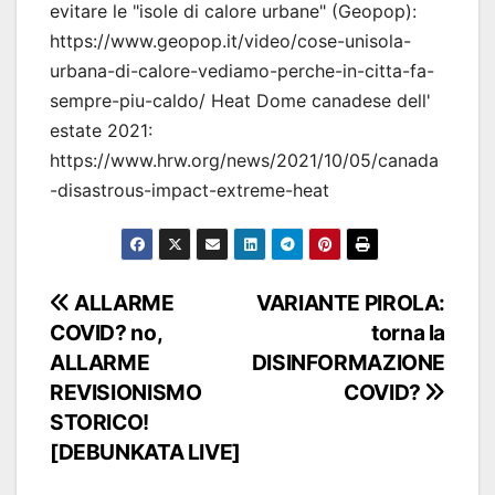
evitare le "isole di calore urbane" (Geopop):
https://www.geopop.it/video/cose-unisola-
urbana-di-calore-vediamo-perche-in-citta-fa-
sempre-piu-caldo/ Heat Dome canadese dell'
estate 2021:
https://www.hrw.org/news/2021/10/05/canada
-disastrous-impact-extreme-heat
Navigazione
ALLARME
VARIANTE PIROLA:
COVID? no,
torna la
articoli
ALLARME
DISINFORMAZIONE
REVISIONISMO
COVID?
STORICO!
[DEBUNKATA LIVE]