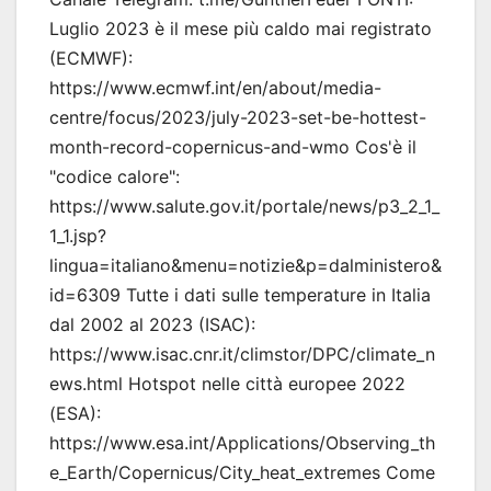
Luglio 2023 è il mese più caldo mai registrato
(ECMWF):
https://www.ecmwf.int/en/about/media-
centre/focus/2023/july-2023-set-be-hottest-
month-record-copernicus-and-wmo Cos'è il
"codice calore":
https://www.salute.gov.it/portale/news/p3_2_1_
1_1.jsp?
lingua=italiano&menu=notizie&p=dalministero&
id=6309 Tutte i dati sulle temperature in Italia
dal 2002 al 2023 (ISAC):
https://www.isac.cnr.it/climstor/DPC/climate_n
ews.html Hotspot nelle città europee 2022
(ESA):
https://www.esa.int/Applications/Observing_th
e_Earth/Copernicus/City_heat_extremes Come