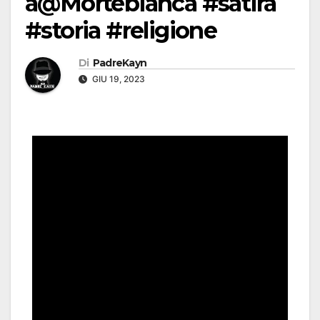
a@Mortebianca #satira
#storia #religione
Di
PadreKayn
GIU 19, 2023