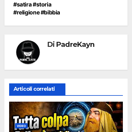
#satira #storia
#religione #bibbia
Di
PadreKayn
Articoli correlati
VIDEO