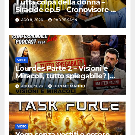
Tutta colpa della donna –
Siracide ep.5 – Cronovisore e
Bibbia
AGO 8, 2026
PADREKAYN
VIDEO
Lourdes Parte 2 – Visioni e
Miracoli, tutto spiegabile? |
Debunking |
AGO 6, 2026
DONALEMANNO
#ConfessionalePodcast 294
VIDEO
Yoga senza vestiti e essere