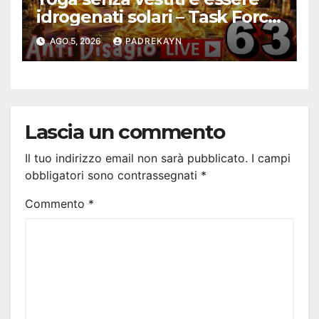
idrogenati solari – Task Force
Antidisagio ep. 63
AGO 5, 2026
PADREKAYN
Lascia un commento
Il tuo indirizzo email non sarà pubblicato.
I campi
obbligatori sono contrassegnati
*
Commento
*