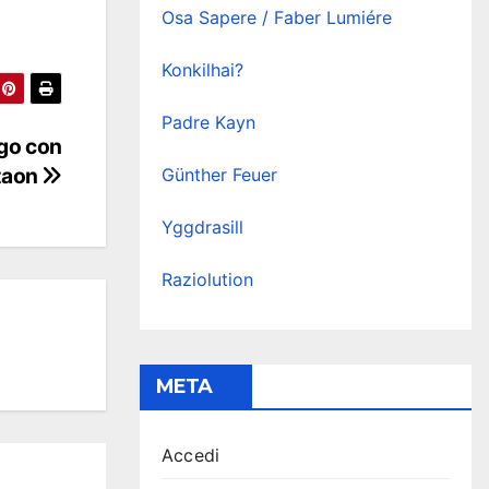
Osa Sapere / Faber Lumiére
Konkilhai?
Padre Kayn
ogo con
taon
Günther Feuer
Yggdrasill
Raziolution
META
Accedi