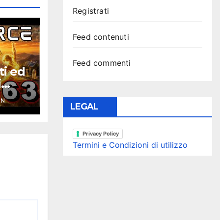
Registrati
Feed contenuti
Feed commenti
ti ed
i
ce
YN
LEGAL
Privacy Policy
Termini e Condizioni di utilizzo