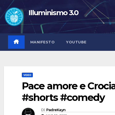
Salta
al
Illuminismo 3.0
contenuto
MANIFESTO
YOUTUBE
VIDEO
Pace amore e Crocia
#shorts #comedy
Di
PadreKayn