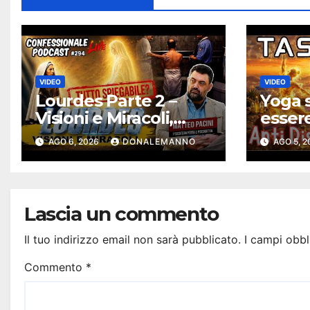
VIDEO
VIDEO
Lourdes Parte 2 –
Yoga s
Visioni e Miracoli,
esser
tutto spiegabile? |
solari
AGO 6, 2026
DONALEMANNO
AGO 5, 
Debunking |
Antidi
#ConfessionalePodc
ast 294
Lascia un commento
Il tuo indirizzo email non sarà pubblicato.
I campi obbl
Commento
*