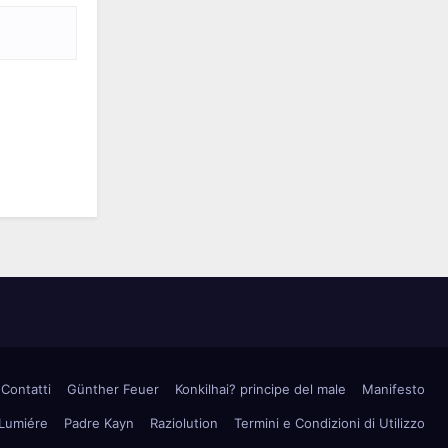
Contatti
Günther Feuer
Konkilhai? principe del male
Manifesto
 Lumiére
Padre Kayn
Raziolution
Termini e Condizioni di Utilizzo