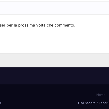
wser per la prossima volta che commento.
Home
r
.
Osa Sapere / Faber