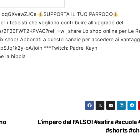
?v=oqGXvewZJCs
SUPPORTA IL TUO PARROCO
r i feticisti che vogliono contribuire all'upgrade del
ls/2F30FWT2KPVAO?ref_=wl_share Lo shop online per Le Re
lix.shop/ Abbonati a questo canale per accedere ai vantagg
SJq1k2y-oA/join ***Twitch: Padre_Kayn
e la bibbia
smo
L’impero del FALSO! #satira #scuola 
#shorts #ch