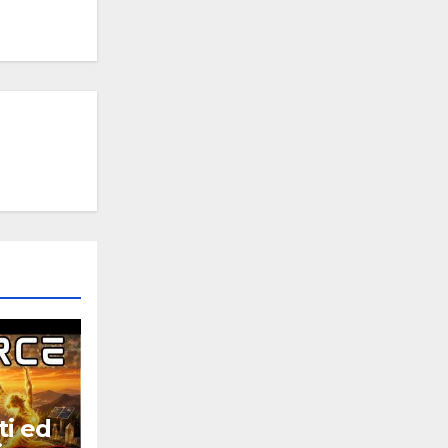
ti ed