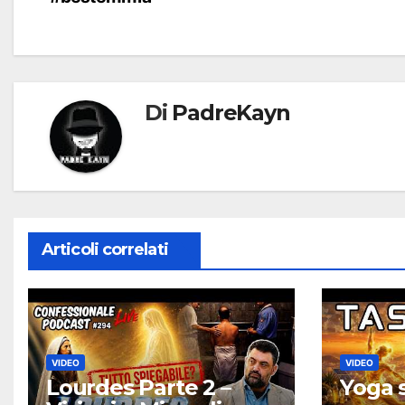
Di
PadreKayn
Articoli correlati
VIDEO
VIDEO
Lourdes Parte 2 –
Yoga s