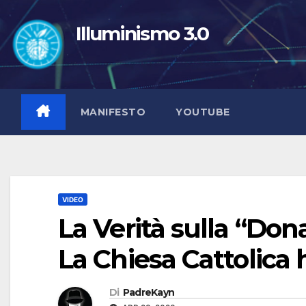
Salta
al
Illuminismo 3.0
contenuto
MANIFESTO
YOUTUBE
VIDEO
La Verità sulla “Don
La Chiesa Cattolica 
Di
PadreKayn