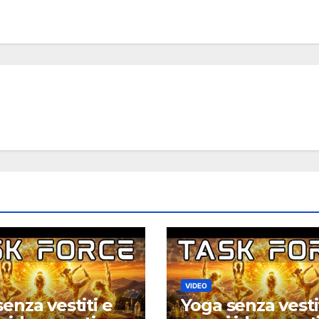
VIDEO
enza vestiti e
Yoga senza vesti