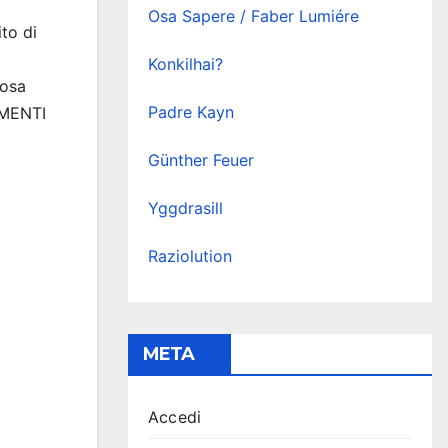
Osa Sapere / Faber Lumiére
to di
Konkilhai?
mosa
Padre Kayn
IMENTI
Günther Feuer
Yggdrasill
Raziolution
META
Accedi