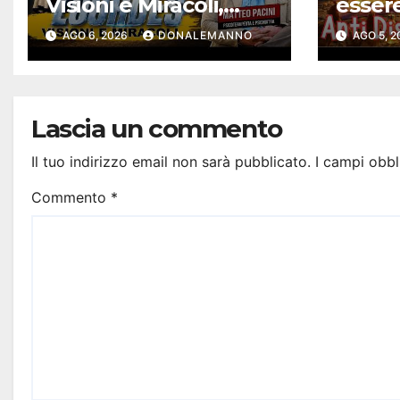
Visioni e Miracoli,
esser
tutto spiegabile? |
solari
AGO 6, 2026
DONALEMANNO
AGO 5, 
Debunking |
Antidi
#ConfessionalePodc
ast 294
Lascia un commento
Il tuo indirizzo email non sarà pubblicato.
I campi obbl
Commento
*