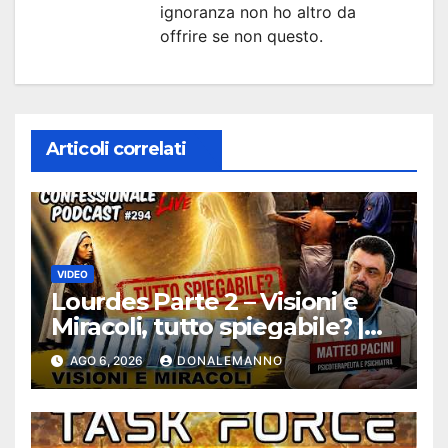
ignoranza non ho altro da
offrire se non questo.
Articoli correlati
VIDEO
Lourdes Parte 2 – Visioni e
Miracoli, tutto spiegabile? |
Debunking |
AGO 6, 2026
DONALEMANNO
#ConfessionalePodcast 294