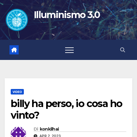
Salta
al
Illuminismo 3.0
contenuto
VIDEO
billy ha perso, io cosa ho
vinto?
Di
konkilhai
APR 2, 2023