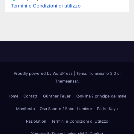
Termini e Condizioni di utilizzo
Proudly powered by WordPress
|
Tema: Illuminismo 3.0 di
Themeansar
.
Home
Contatti
Günther Feuer
Konkilhai? principe del male
Manifesto
Osa Sapere / Faber Lumiére
Padre Kayn
Raziolution
Termini e Condizioni di Utilizzo
Yggdrasill (Senza Logica Mal Si Cogita)