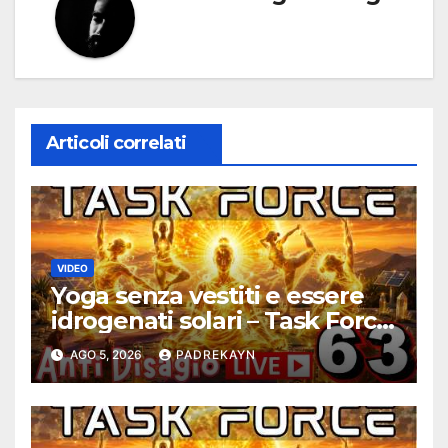
Articoli correlati
VIDEO
Yoga senza vestiti e essere
idrogenati solari – Task Force
Antidisagio ep. 63
AGO 5, 2026
PADREKAYN