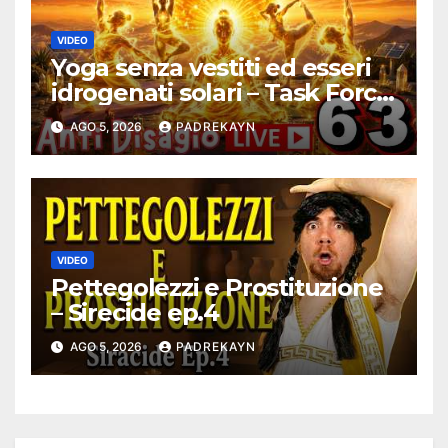
VIDEO
Yoga senza vestiti ed esseri
idrogenati solari – Task Force
Antidisagio 63
AGO 5, 2026
PADREKAYN
VIDEO
Pettegolezzi e Prostituzione
– Sirecide ep.4
AGO 5, 2026
PADREKAYN