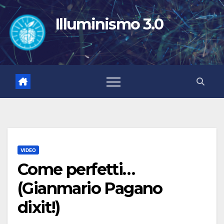
Salta
al
Illuminismo 3.0
contenuto
VIDEO
Come perfetti…
(Gianmario Pagano
dixit!)