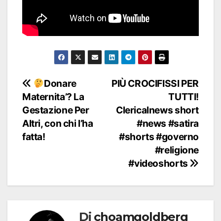
Navigazione
Donare
PIÙ CROCIFISSI PER
Maternita’? La
TUTTI!
articoli
Gestazione Per
Clericalnews short
Altri, con chi l’ha
#news #satira
fatta!
#shorts #governo
#religione
#videoshorts
Di
choamgoldberg